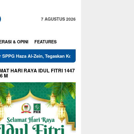
7 AGUSTUS 2026
ERASI & OPINI
FEATURES
Al-Zein, Tegaskan Komitmen Jaga Mutu Makanan
Warga R
AT HARI RAYA IDUL FITRI 1447
26 M