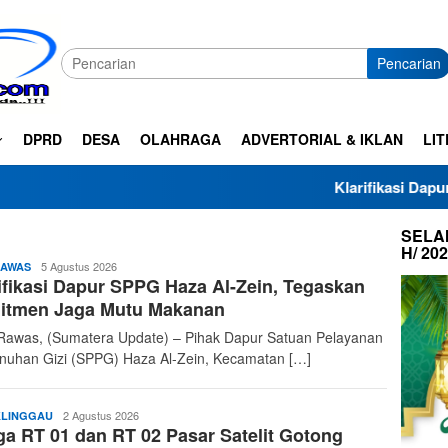
Pencarian
DPRD
DESA
OLAHRAGA
ADVERTORIAL & IKLAN
LIT
Klarifikasi Dapur SPPG Haza 
SELAM
H/ 20
admin
5 Agustus 2026
RAWAS
ifikasi Dapur SPPG Haza Al-Zein, Tegaskan
itmen Jaga Mutu Makanan
Rawas, (Sumatera Update) – Pihak Dapur Satuan Pelayanan
uhan Gizi (SPPG) Haza Al-Zein, Kecamatan […]
admin
2 Agustus 2026
LINGGAU
a RT 01 dan RT 02 Pasar Satelit Gotong