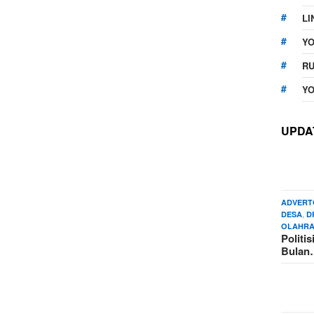
LI
Y
RU
YO
UPDA
ADVERT
,
DESA
D
OLAHR
Politi
Bula