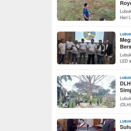
Roy
Lubuk
Hari 
LUBUK
Mega
Ber
Lubuk
LED a
LUBUK
DLH
Simp
Lubuk
(DLH)
LUBUK
Suha