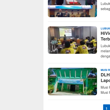
Lubuk
sebag
LUBUK
HiVi
Ter
Lubuk
melan
denga
MUSI 
DLH
Lap
Musi 
Musi 
1