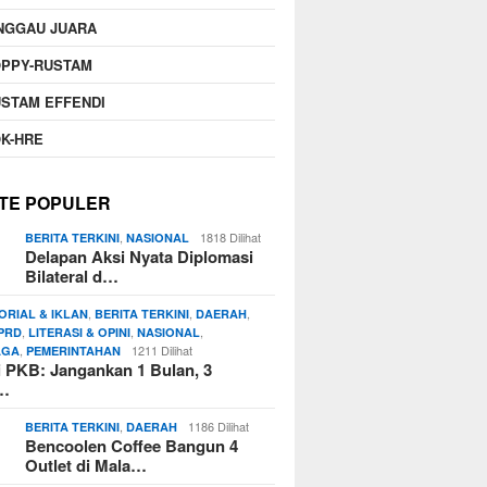
NGGAU JUARA
OPPY-RUSTAM
STAM EFFENDI
K-HRE
TE POPULER
,
1818 Dilihat
BERITA TERKINI
NASIONAL
Delapan Aksi Nyata Diplomasi
Bilateral d…
,
,
,
ORIAL & IKLAN
BERITA TERKINI
DAERAH
,
,
,
PRD
LITERASI & OPINI
NASIONAL
,
1211 Dilihat
AGA
PEMERINTAHAN
si PKB: Jangankan 1 Bulan, 3
n…
,
1186 Dilihat
BERITA TERKINI
DAERAH
Bencoolen Coffee Bangun 4
Outlet di Mala…