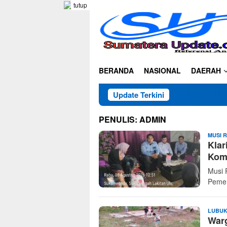
Loncat
tutup
ke
konten
BERANDA
NASIONAL
DAERAH
Update Terkini
PENULIS:
ADMIN
MUSI 
Klar
Kom
Musi 
Pemen
LUBUK
Warg