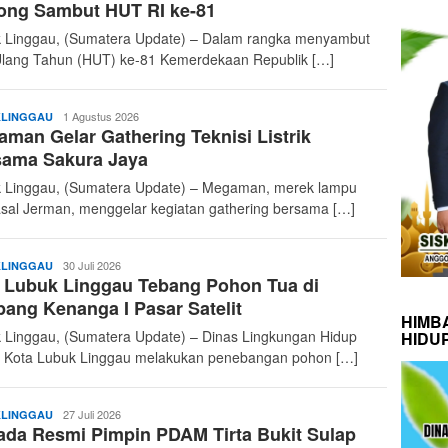
ong Sambut HUT RI ke-81
 Linggau, (Sumatera Update) – Dalam rangka menyambut
Ulang Tahun (HUT) ke-81 Kemerdekaan Republik […]
admin
1 Agustus 2026
LINGGAU
man Gelar Gathering Teknisi Listrik
sama Sakura Jaya
 Linggau, (Sumatera Update) – Megaman, merek lampu
sal Jerman, menggelar kegiatan gathering bersama […]
admin
30 Juli 2026
LINGGAU
 Lubuk Linggau Tebang Pohon Tua di
ang Kenanga I Pasar Satelit
HIMB
 Linggau, (Sumatera Update) – Dinas Lingkungan Hidup
HIDU
 Kota Lubuk Linggau melakukan penebangan pohon […]
admin
27 Juli 2026
LINGGAU
da Resmi Pimpin PDAM Tirta Bukit Sulap