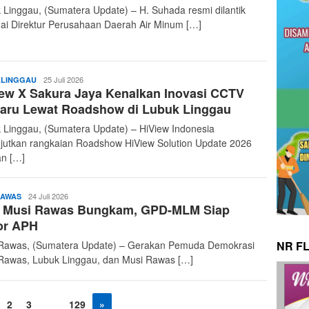
 Linggau, (Sumatera Update) – H. Suhada resmi dilantik
ai Direktur Perusahaan Daerah Air Minum […]
admin
25 Juli 2026
LINGGAU
ew X Sakura Jaya Kenalkan Inovasi CCTV
baru Lewat Roadshow di Lubuk Linggau
 Linggau, (Sumatera Update) – HiView Indonesia
jutkan rangkaian Roadshow HiView Solution Update 2026
n […]
admin
24 Juli 2026
RAWAS
 Musi Rawas Bungkam, GPD-MLM Siap
or APH
Rawas, (Sumatera Update) – Gerakan Pemuda Demokrasi
NR F
Rawas, Lubuk Linggau, dan Musi Rawas […]
2
3
…
129
»