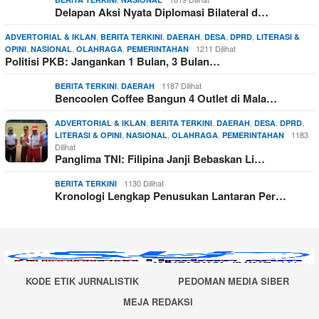
Delapan Aksi Nyata Diplomasi Bilateral d…
,
,
,
,
,
ADVERTORIAL & IKLAN
BERITA TERKINI
DAERAH
DESA
DPRD
LITERASI &
,
,
,
1211 Dilihat
OPINI
NASIONAL
OLAHRAGA
PEMERINTAHAN
Politisi PKB: Jangankan 1 Bulan, 3 Bulan…
,
1187 Dilihat
BERITA TERKINI
DAERAH
Bencoolen Coffee Bangun 4 Outlet di Mala…
,
,
,
,
,
ADVERTORIAL & IKLAN
BERITA TERKINI
DAERAH
DESA
DPRD
,
,
,
1183
LITERASI & OPINI
NASIONAL
OLAHRAGA
PEMERINTAHAN
Dilihat
Panglima TNI: Filipina Janji Bebaskan Li…
1130 Dilihat
BERITA TERKINI
Kronologi Lengkap Penusukan Lantaran Per…
KODE ETIK JURNALISTIK
PEDOMAN MEDIA SIBER
MEJA REDAKSI