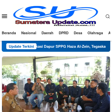
Loncat
ke
konten
Menu
Mobile
Beranda
Nasional
Daerah
DPRD
Desa
Olahraga
Ad
Klarifikasi Dapur SPPG Haza Al-Zein, Tegaskan Komitmen 
Update Terkini