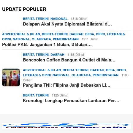
UPDATE POPULER
,
1818 Dilihat
BERITA TERKINI
NASIONAL
Delapan Aksi Nyata Diplomasi Bilateral d…
,
,
,
,
,
ADVERTORIAL & IKLAN
BERITA TERKINI
DAERAH
DESA
DPRD
LITERASI &
,
,
,
1211 Dilihat
OPINI
NASIONAL
OLAHRAGA
PEMERINTAHAN
Politisi PKB: Jangankan 1 Bulan, 3 Bulan…
,
1186 Dilihat
BERITA TERKINI
DAERAH
Bencoolen Coffee Bangun 4 Outlet di Mala…
,
,
,
,
,
ADVERTORIAL & IKLAN
BERITA TERKINI
DAERAH
DESA
DPRD
,
,
,
1183
LITERASI & OPINI
NASIONAL
OLAHRAGA
PEMERINTAHAN
Dilihat
Panglima TNI: Filipina Janji Bebaskan Li…
1125 Dilihat
BERITA TERKINI
Kronologi Lengkap Penusukan Lantaran Per…