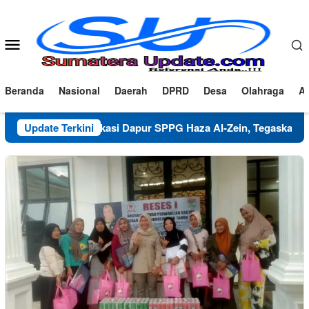
Loncat
ke
konten
Menu
Mobile
Beranda
Nasional
Daerah
DPRD
Desa
Olahraga
Ad
Update Terkini
Klarifikasi Dapur SPPG Haza Al-Zein, Tegaskan Komitme