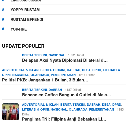
YOPPY-RUSTAM
RUSTAM EFFENDI
YOK-HRE
UPDATE POPULER
,
1822 Dilihat
BERITA TERKINI
NASIONAL
Delapan Aksi Nyata Diplomasi Bilateral d…
,
,
,
,
,
ADVERTORIAL & IKLAN
BERITA TERKINI
DAERAH
DESA
DPRD
LITERASI &
,
,
,
1211 Dilihat
OPINI
NASIONAL
OLAHRAGA
PEMERINTAHAN
Politisi PKB: Jangankan 1 Bulan, 3 Bulan…
,
1187 Dilihat
BERITA TERKINI
DAERAH
Bencoolen Coffee Bangun 4 Outlet di Mala…
,
,
,
,
,
ADVERTORIAL & IKLAN
BERITA TERKINI
DAERAH
DESA
DPRD
,
,
,
1183
LITERASI & OPINI
NASIONAL
OLAHRAGA
PEMERINTAHAN
Dilihat
Panglima TNI: Filipina Janji Bebaskan Li…