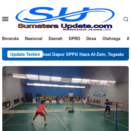
Loncat
ke
konten
Menu
Mobile
Beranda
Nasional
Daerah
DPRD
Desa
Olahraga
Ad
Klarifikasi Dapur SPPG Haza Al-Zein, Tegaskan Komitmen 
Update Terkini