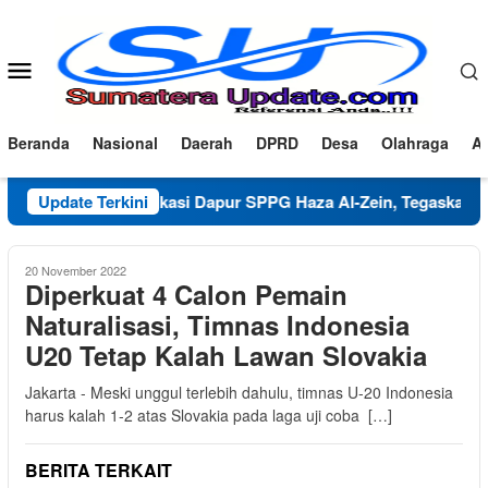
Loncat
ke
konten
Menu
Mobile
Beranda
Nasional
Daerah
DPRD
Desa
Olahraga
Ad
Klarifikasi Dapur SPPG Haza Al-Zein, Tegaskan Komitmen
Update Terkini
20 November 2022
Diperkuat 4 Calon Pemain
Naturalisasi, Timnas Indonesia
U20 Tetap Kalah Lawan Slovakia
Jakarta - Meski unggul terlebih dahulu, timnas U-20 Indonesia
harus kalah 1-2 atas Slovakia pada laga uji coba […]
BERITA TERKAIT