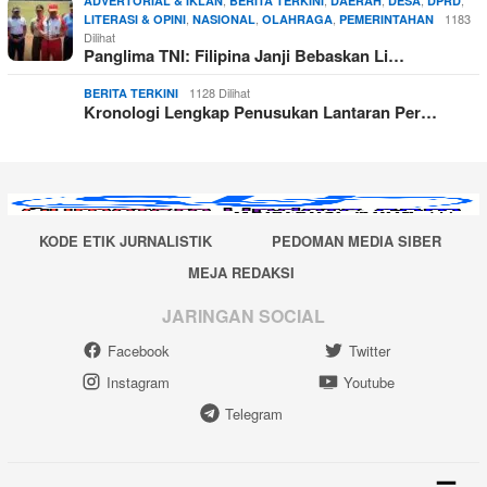
ADVERTORIAL & IKLAN
BERITA TERKINI
DAERAH
DESA
DPRD
,
,
,
1183
LITERASI & OPINI
NASIONAL
OLAHRAGA
PEMERINTAHAN
Dilihat
Panglima TNI: Filipina Janji Bebaskan Li…
1128 Dilihat
BERITA TERKINI
Kronologi Lengkap Penusukan Lantaran Per…
KODE ETIK JURNALISTIK
PEDOMAN MEDIA SIBER
MEJA REDAKSI
JARINGAN SOCIAL
Facebook
Twitter
Instagram
Youtube
Telegram