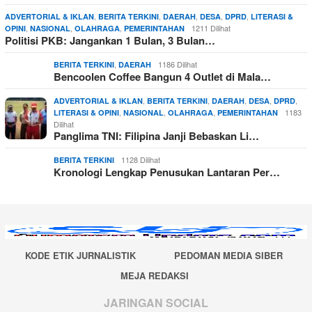
,
,
,
,
,
ADVERTORIAL & IKLAN
BERITA TERKINI
DAERAH
DESA
DPRD
LITERASI &
,
,
,
1211 Dilihat
OPINI
NASIONAL
OLAHRAGA
PEMERINTAHAN
Politisi PKB: Jangankan 1 Bulan, 3 Bulan…
,
1186 Dilihat
BERITA TERKINI
DAERAH
Bencoolen Coffee Bangun 4 Outlet di Mala…
,
,
,
,
,
ADVERTORIAL & IKLAN
BERITA TERKINI
DAERAH
DESA
DPRD
,
,
,
1183
LITERASI & OPINI
NASIONAL
OLAHRAGA
PEMERINTAHAN
Dilihat
Panglima TNI: Filipina Janji Bebaskan Li…
1128 Dilihat
BERITA TERKINI
Kronologi Lengkap Penusukan Lantaran Per…
KODE ETIK JURNALISTIK
PEDOMAN MEDIA SIBER
MEJA REDAKSI
JARINGAN SOCIAL