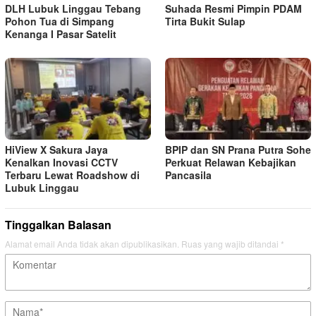
DLH Lubuk Linggau Tebang
Suhada Resmi Pimpin PDAM
Pohon Tua di Simpang
Tirta Bukit Sulap
Kenanga I Pasar Satelit
HiView X Sakura Jaya
BPIP dan SN Prana Putra Sohe
Kenalkan Inovasi CCTV
Perkuat Relawan Kebajikan
Terbaru Lewat Roadshow di
Pancasila
Lubuk Linggau
Tinggalkan Balasan
Alamat email Anda tidak akan dipublikasikan.
Ruas yang wajib ditandai
*