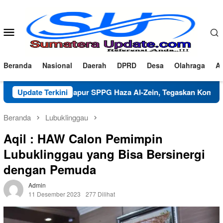
Loncat
ke
konten
Menu
Mobile
Beranda
Nasional
Daerah
DPRD
Desa
Olahraga
Ad
ikasi Dapur SPPG Haza Al-Zein, Tegaskan Komitmen Jaga Mutu 
Update Terkini
Beranda
Lubuklinggau
Aqil : HAW Calon Pemimpin
Lubuklinggau yang Bisa Bersinergi
dengan Pemuda
Admin
11 Desember 2023
277 Dilihat