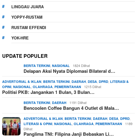
LINGGAU JUARA
YOPPY-RUSTAM
RUSTAM EFFENDI
YOK-HRE
UPDATE POPULER
,
1824 Dilihat
BERITA TERKINI
NASIONAL
Delapan Aksi Nyata Diplomasi Bilateral d…
,
,
,
,
,
ADVERTORIAL & IKLAN
BERITA TERKINI
DAERAH
DESA
DPRD
LITERASI &
,
,
,
1215 Dilihat
OPINI
NASIONAL
OLAHRAGA
PEMERINTAHAN
Politisi PKB: Jangankan 1 Bulan, 3 Bulan…
,
1191 Dilihat
BERITA TERKINI
DAERAH
Bencoolen Coffee Bangun 4 Outlet di Mala…
,
,
,
,
,
ADVERTORIAL & IKLAN
BERITA TERKINI
DAERAH
DESA
DPRD
,
,
,
1189
LITERASI & OPINI
NASIONAL
OLAHRAGA
PEMERINTAHAN
Dilihat
Panglima TNI: Filipina Janji Bebaskan Li…