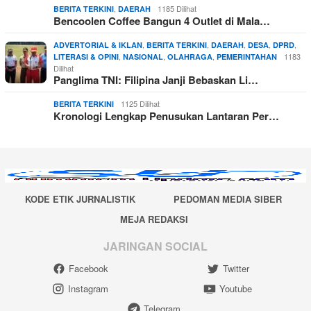
,
1185 Dilihat
BERITA TERKINI
DAERAH
Bencoolen Coffee Bangun 4 Outlet di Mala…
,
,
,
,
,
ADVERTORIAL & IKLAN
BERITA TERKINI
DAERAH
DESA
DPRD
,
,
,
1183
LITERASI & OPINI
NASIONAL
OLAHRAGA
PEMERINTAHAN
Dilihat
Panglima TNI: Filipina Janji Bebaskan Li…
1125 Dilihat
BERITA TERKINI
Kronologi Lengkap Penusukan Lantaran Per…
KODE ETIK JURNALISTIK
PEDOMAN MEDIA SIBER
MEJA REDAKSI
JARINGAN SOCIAL
Facebook
Twitter
Instagram
Youtube
Telegram