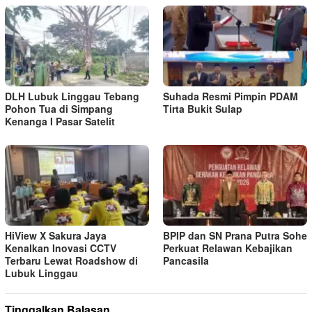
DLH Lubuk Linggau Tebang
Suhada Resmi Pimpin PDAM
Pohon Tua di Simpang
Tirta Bukit Sulap
Kenanga I Pasar Satelit
HiView X Sakura Jaya
BPIP dan SN Prana Putra Sohe
Kenalkan Inovasi CCTV
Perkuat Relawan Kebajikan
Terbaru Lewat Roadshow di
Pancasila
Lubuk Linggau
Tinggalkan Balasan