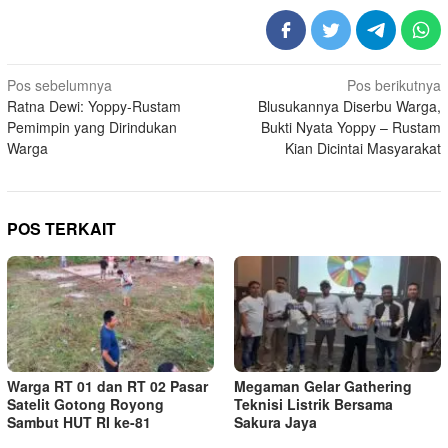
Navigasi
Pos sebelumnya
Pos berikutnya
Ratna Dewi: Yoppy-Rustam
Blusukannya Diserbu Warga,
pos
Pemimpin yang Dirindukan
Bukti Nyata Yoppy – Rustam
Warga
Kian Dicintai Masyarakat
POS TERKAIT
Warga RT 01 dan RT 02 Pasar
Megaman Gelar Gathering
Satelit Gotong Royong
Teknisi Listrik Bersama
Sambut HUT RI ke-81
Sakura Jaya