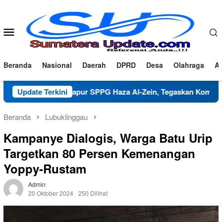
Loncat
ke
konten
Menu
Mobile
Beranda
Nasional
Daerah
DPRD
Desa
Olahraga
Ad
fikasi Dapur SPPG Haza Al-Zein, Tegaskan Komitmen Jaga Mutu
Update Terkini
Beranda
Lubuklinggau
Kampanye Dialogis, Warga Batu Urip
Targetkan 80 Persen Kemenangan
Yoppy-Rustam
Admin
20 Oktober 2024
250 Dilihat