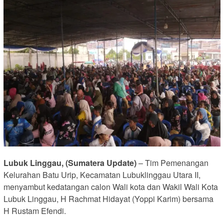
Lubuk Linggau, (Sumatera Update)
– Tim Pemenangan
Kelurahan Batu Urip, Kecamatan Lubuklinggau Utara II,
menyambut kedatangan calon Wali kota dan Wakil Wali Kota
Lubuk Linggau, H Rachmat Hidayat (Yoppi Karim) bersama
H Rustam Efendi.