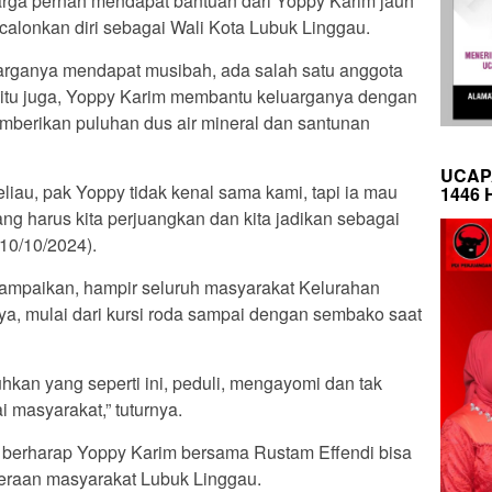
arga pernah mendapat bantuan dari Yoppy Karim jauh
lonkan diri sebagai Wali Kota Lubuk Linggau.
luarganya mendapat musibah, ada salah satu anggota
 itu juga, Yoppy Karim membantu keluarganya dengan
berikan puluhan dus air mineral dan santunan
UCAP
liau, pak Yoppy tidak kenal sama kami, tapi ia mau
1446 
ang harus kita perjuangkan dan kita jadikan sebagai
10/10/2024).
yampaikan, hampir seluruh masyarakat Kelurahan
a, mulai dari kursi roda sampai dengan sembako saat
kan yang seperti ini, peduli, mengayomi dan tak
masyarakat,” tuturnya.
, berharap Yoppy Karim bersama Rustam Effendi bisa
raan masyarakat Lubuk Linggau.