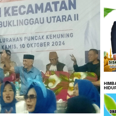
HIMB
HIDU