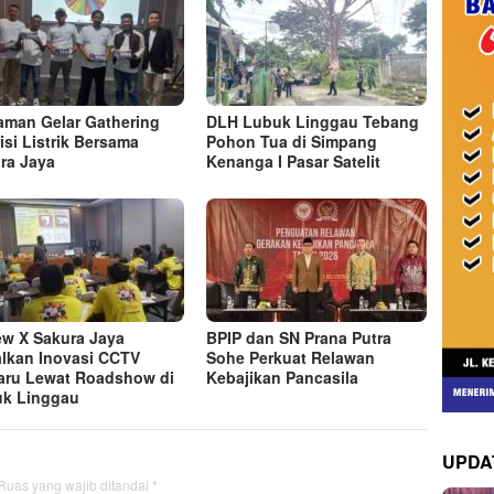
man Gelar Gathering
DLH Lubuk Linggau Tebang
isi Listrik Bersama
Pohon Tua di Simpang
ra Jaya
Kenanga I Pasar Satelit
ew X Sakura Jaya
BPIP dan SN Prana Putra
lkan Inovasi CCTV
Sohe Perkuat Relawan
aru Lewat Roadshow di
Kebajikan Pancasila
k Linggau
UPDA
Ruas yang wajib ditandai
*