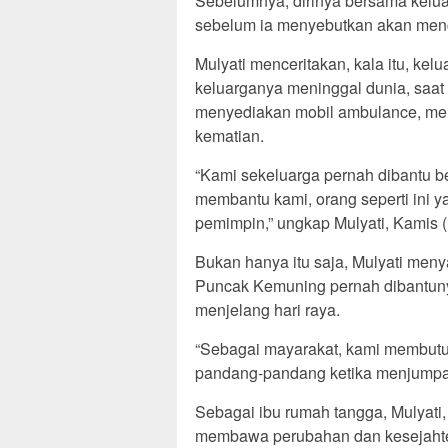
Sebelumnya, dirinya bersama kelu
sebelum ia menyebutkan akan menca
Mulyati menceritakan, kala itu, ke
keluarganya meninggal dunia, saat
menyediakan mobil ambulance, mem
kematian.
“Kami sekeluarga pernah dibantu be
membantu kami, orang seperti ini y
pemimpin,” ungkap Mulyati, Kamis (
Bukan hanya itu saja, Mulyati men
Puncak Kemuning pernah dibantuny
menjelang hari raya.
“Sebagai mayarakat, kami membutuh
pandang-pandang ketika menjumpai 
Sebagai ibu rumah tangga, Mulyati
membawa perubahan dan kesejahte