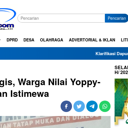
Pencarian
DPRD
DESA
OLAHRAGA
ADVERTORIAL & IKLAN
LIT
Klarifikasi Dapur SPPG Haza Al-
SELAM
H/ 20
is, Warga Nilai Yoppy-
n Istimewa