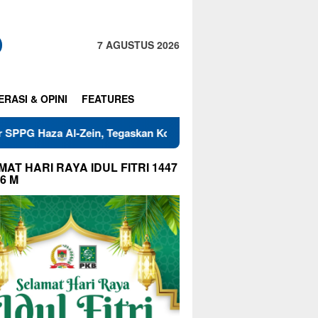
7 AGUSTUS 2026
ERASI & OPINI
FEATURES
Zein, Tegaskan Komitmen Jaga Mutu Makanan
Warga RT 0
AT HARI RAYA IDUL FITRI 1447
26 M