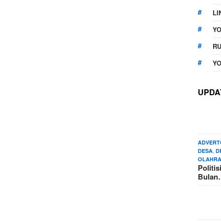
LI
Y
RU
YO
UPDA
ADVERT
,
DESA
D
OLAHR
Politi
Bula