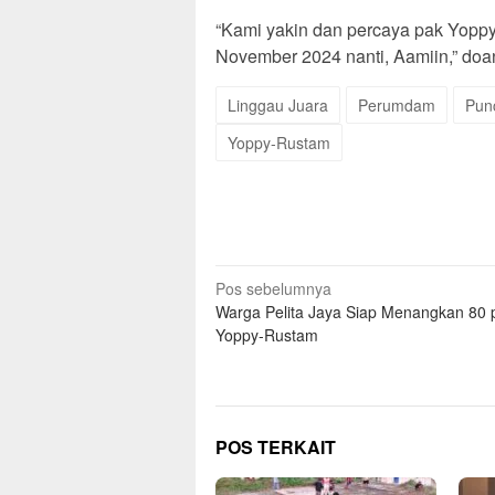
“Kami yakin dan percaya pak Yopp
November 2024 nanti, Aamiin,” doan
Linggau Juara
Perumdam
Pun
Yoppy-Rustam
Navigasi
Pos sebelumnya
Warga Pelita Jaya Siap Menangkan 80 
pos
Yoppy-Rustam
POS TERKAIT