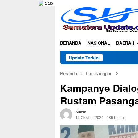
Loncat
tutup
ke
konten
BERANDA
NASIONAL
DAERAH
Update Terkini
Beranda
Lubuklinggau
Kampanye Dialog
Rustam Pasanga
Admin
10 Oktober 2024
186 Dilihat