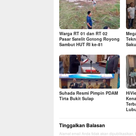
Warga RT 01 dan RT 02
Mega
Pasar Satelit Gotong Royong
Tekn
Sambut HUT RI ke-81
Saku
Suhada Resmi Pimpin PDAM
HiVi
Tirta Bukit Sulap
Kena
Terb
Lubu
Tinggalkan Balasan
Alamat email Anda tidak akan dipublikasikan.