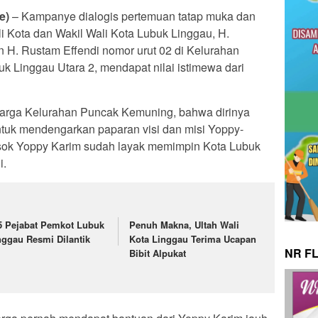
e)
– Kampanye dialogis pertemuan tatap muka dan
i Kota dan Wakil Wali Kota Lubuk Linggau, H.
 H. Rustam Effendi nomor urut 02 di Kelurahan
Linggau Utara 2, mendapat nilai istimewa dari
 warga Kelurahan Puncak Kemuning, bahwa dirinya
ntuk mendengarkan paparan visi dan misi Yoppy-
osok Yoppy Karim sudah layak memimpin Kota Lubuk
i.
5 Pejabat Pemkot Lubuk
Penuh Makna, Ultah Wali
nggau Resmi Dilantik
Kota Linggau Terima Ucapan
NR F
Bibit Alpukat