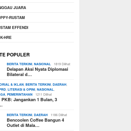
NGGAU JUARA
OPPY-RUSTAM
STAM EFFENDI
K-HRE
TE POPULER
,
1819 Dilihat
BERITA TERKINI
NASIONAL
Delapan Aksi Nyata Diplomasi
Bilateral d…
,
,
,
ORIAL & IKLAN
BERITA TERKINI
DAERAH
,
,
,
PRD
LITERASI & OPINI
NASIONAL
,
1211 Dilihat
AGA
PEMERINTAHAN
si PKB: Jangankan 1 Bulan, 3
n…
,
1186 Dilihat
BERITA TERKINI
DAERAH
Bencoolen Coffee Bangun 4
Outlet di Mala…