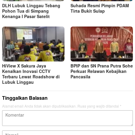
DLH Lubuk Linggau Tebang
Suhada Resmi Pimpin PDAM
Pohon Tua di Simpang
Tirta Bukit Sulap
Kenanga I Pasar Satelit
HiView X Sakura Jaya
BPIP dan SN Prana Putra Sohe
Kenalkan Inovasi CCTV
Perkuat Relawan Kebajikan
Terbaru Lewat Roadshow di
Pancasila
Lubuk Linggau
Tinggalkan Balasan
Alamat email Anda tidak akan dipublikasikan.
Ruas yang wajib ditandai
*