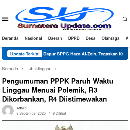
Loncat
ke
konten
Menu
Mobile
Beranda
Nasional
Daerah
DPRD
Desa
Olahraga
Ad
arifikasi Dapur SPPG Haza Al-Zein, Tegaskan Komitmen Jaga M
Update Terkini
Beranda
Lubuklinggau
Pengumuman PPPK Paruh Waktu
Linggau Menuai Polemik, R3
Dikorbankan, R4 Diistimewakan
Admin
9 September 2025
149 Dilihat