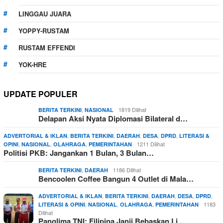
LINGGAU JUARA
YOPPY-RUSTAM
RUSTAM EFFENDI
YOK-HRE
UPDATE POPULER
,
1819 Dilihat
BERITA TERKINI
NASIONAL
Delapan Aksi Nyata Diplomasi Bilateral d…
,
,
,
,
,
ADVERTORIAL & IKLAN
BERITA TERKINI
DAERAH
DESA
DPRD
LITERASI &
,
,
,
1211 Dilihat
OPINI
NASIONAL
OLAHRAGA
PEMERINTAHAN
Politisi PKB: Jangankan 1 Bulan, 3 Bulan…
,
1186 Dilihat
BERITA TERKINI
DAERAH
Bencoolen Coffee Bangun 4 Outlet di Mala…
,
,
,
,
,
ADVERTORIAL & IKLAN
BERITA TERKINI
DAERAH
DESA
DPRD
,
,
,
1183
LITERASI & OPINI
NASIONAL
OLAHRAGA
PEMERINTAHAN
Dilihat
Panglima TNI: Filipina Janji Bebaskan Li…