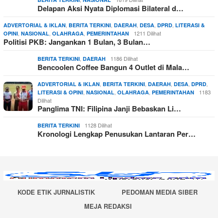
Delapan Aksi Nyata Diplomasi Bilateral d…
,
,
,
,
,
ADVERTORIAL & IKLAN
BERITA TERKINI
DAERAH
DESA
DPRD
LITERASI &
,
,
,
1211 Dilihat
OPINI
NASIONAL
OLAHRAGA
PEMERINTAHAN
Politisi PKB: Jangankan 1 Bulan, 3 Bulan…
,
1186 Dilihat
BERITA TERKINI
DAERAH
Bencoolen Coffee Bangun 4 Outlet di Mala…
,
,
,
,
,
ADVERTORIAL & IKLAN
BERITA TERKINI
DAERAH
DESA
DPRD
,
,
,
1183
LITERASI & OPINI
NASIONAL
OLAHRAGA
PEMERINTAHAN
Dilihat
Panglima TNI: Filipina Janji Bebaskan Li…
1128 Dilihat
BERITA TERKINI
Kronologi Lengkap Penusukan Lantaran Per…
KODE ETIK JURNALISTIK
PEDOMAN MEDIA SIBER
MEJA REDAKSI