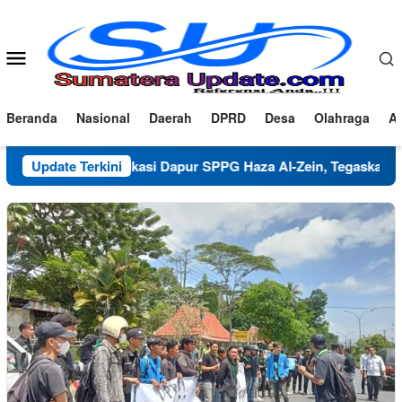
Loncat
ke
konten
Menu
Mobile
Beranda
Nasional
Daerah
DPRD
Desa
Olahraga
Ad
Klarifikasi Dapur SPPG Haza Al-Zein, Tegaskan Komitmen 
Update Terkini