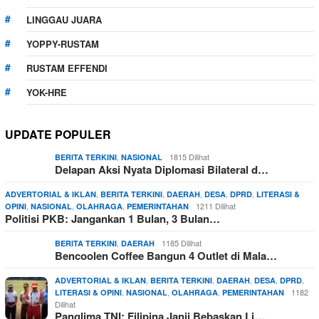
LINGGAU JUARA
YOPPY-RUSTAM
RUSTAM EFFENDI
YOK-HRE
UPDATE POPULER
,
1815 Dilihat
BERITA TERKINI
NASIONAL
Delapan Aksi Nyata Diplomasi Bilateral d…
,
,
,
,
,
ADVERTORIAL & IKLAN
BERITA TERKINI
DAERAH
DESA
DPRD
LITERASI &
,
,
,
1211 Dilihat
OPINI
NASIONAL
OLAHRAGA
PEMERINTAHAN
Politisi PKB: Jangankan 1 Bulan, 3 Bulan…
,
1185 Dilihat
BERITA TERKINI
DAERAH
Bencoolen Coffee Bangun 4 Outlet di Mala…
,
,
,
,
,
ADVERTORIAL & IKLAN
BERITA TERKINI
DAERAH
DESA
DPRD
,
,
,
1182
LITERASI & OPINI
NASIONAL
OLAHRAGA
PEMERINTAHAN
Dilihat
Panglima TNI: Filipina Janji Bebaskan Li…