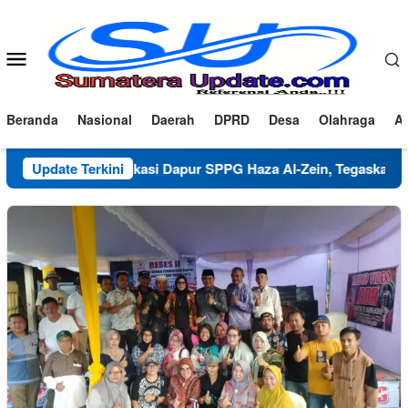
Loncat
ke
konten
Menu
Mobile
Beranda
Nasional
Daerah
DPRD
Desa
Olahraga
Ad
Klarifikasi Dapur SPPG Haza Al-Zein, Tegaskan Komitmen 
Update Terkini