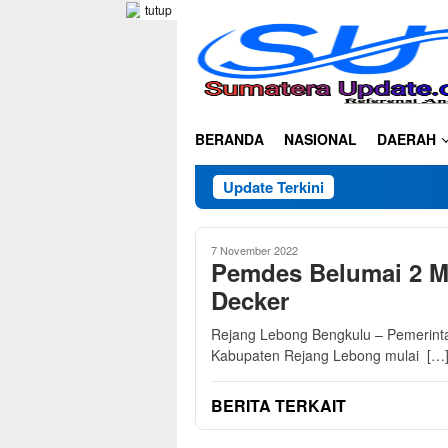
Loncat
tutup
ke
konten
BERANDA
NASIONAL
DAERAH
Update Terkini
7 November 2022
Pemdes Belumai 2 M
Decker
Rejang Lebong Bengkulu – Pemerint
Kabupaten Rejang Lebong mulai […
BERITA TERKAIT