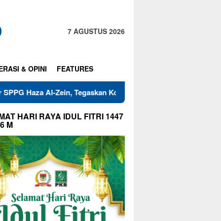
7 AGUSTUS 2026
ERASI & OPINI
FEATURES
 Al-Zein, Tegaskan Komitmen Jaga Mutu Makanan
Warga 
AT HARI RAYA IDUL FITRI 1447
26 M