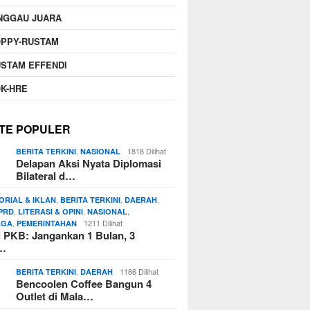
NGGAU JUARA
OPPY-RUSTAM
STAM EFFENDI
K-HRE
TE POPULER
,
1818 Dilihat
BERITA TERKINI
NASIONAL
Delapan Aksi Nyata Diplomasi
Bilateral d…
,
,
,
ORIAL & IKLAN
BERITA TERKINI
DAERAH
,
,
,
PRD
LITERASI & OPINI
NASIONAL
,
1211 Dilihat
AGA
PEMERINTAHAN
si PKB: Jangankan 1 Bulan, 3
n…
,
1186 Dilihat
BERITA TERKINI
DAERAH
Bencoolen Coffee Bangun 4
Outlet di Mala…