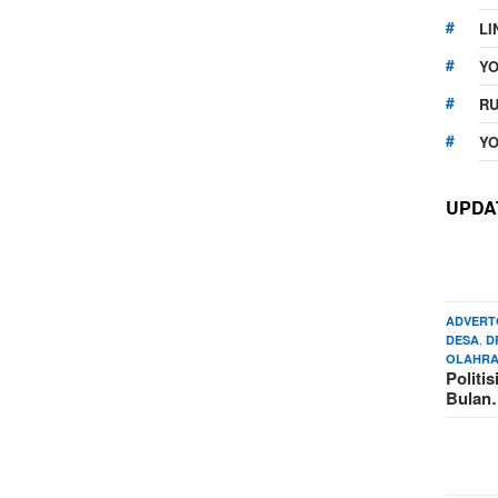
LI
Y
RU
YO
UPDA
ADVERT
,
DESA
D
OLAHR
Politi
Bula