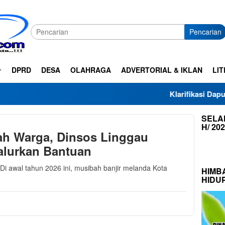
Pencarian
DPRD
DESA
OLAHRAGA
ADVERTORIAL & IKLAN
LIT
Klarifikasi Dapur SPPG H
SELAM
H/ 20
h Warga, Dinsos Linggau
alurkan Bantuan
Di awal tahun 2026 ini, musibah banjir melanda Kota
HIMB
HIDU