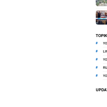
TOPI
YO
LI
Y
RU
YO
UPDA