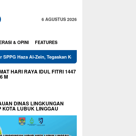
6 AGUSTUS 2026
ERASI & OPINI
FEATURES
aza Al-Zein, Tegaskan Komitmen Jaga Mutu Makanan
War
AT HARI RAYA IDUL FITRI 1447
26 M
AUAN DINAS LINGKUNGAN
P KOTA LUBUK LINGGAU