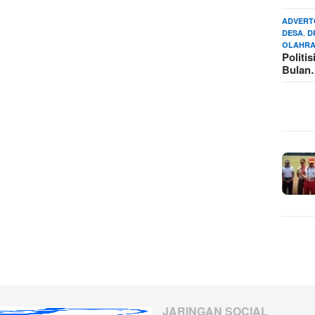
ADVERT
,
DESA
D
OLAHR
Politi
Bula
JARINGAN SOCIAL