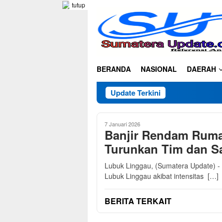
Loncat
tutup
ke
konten
BERANDA
NASIONAL
DAERAH
Update Terkini
7 Januari 2026
Banjir Rendam Ruma
Turunkan Tim dan S
Lubuk Linggau, (Sumatera Update) - 
Lubuk Linggau akibat intensitas […]
BERITA TERKAIT