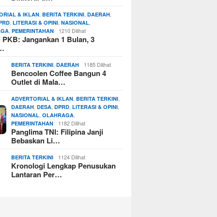
,
,
,
ORIAL & IKLAN
BERITA TERKINI
DAERAH
,
,
,
PRD
LITERASI & OPINI
NASIONAL
,
1210 Dilihat
AGA
PEMERINTAHAN
si PKB: Jangankan 1 Bulan, 3
n…
,
1185 Dilihat
BERITA TERKINI
DAERAH
Bencoolen Coffee Bangun 4
Outlet di Mala…
,
,
ADVERTORIAL & IKLAN
BERITA TERKINI
,
,
,
,
DAERAH
DESA
DPRD
LITERASI & OPINI
,
,
NASIONAL
OLAHRAGA
1182 Dilihat
PEMERINTAHAN
Panglima TNI: Filipina Janji
Bebaskan Li…
1124 Dilihat
BERITA TERKINI
Kronologi Lengkap Penusukan
Lantaran Per…