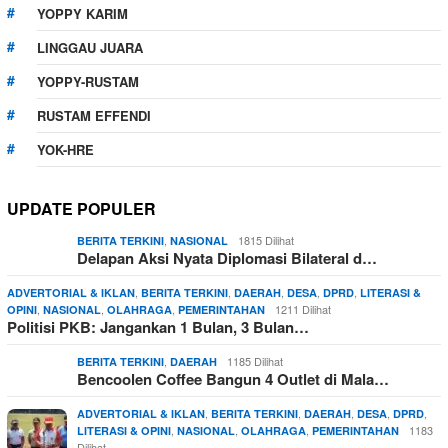
YOPPY KARIM
LINGGAU JUARA
YOPPY-RUSTAM
RUSTAM EFFENDI
YOK-HRE
UPDATE POPULER
,
1815 Dilihat
BERITA TERKINI
NASIONAL
Delapan Aksi Nyata Diplomasi Bilateral d…
,
,
,
,
,
ADVERTORIAL & IKLAN
BERITA TERKINI
DAERAH
DESA
DPRD
LITERASI &
,
,
,
1211 Dilihat
OPINI
NASIONAL
OLAHRAGA
PEMERINTAHAN
Politisi PKB: Jangankan 1 Bulan, 3 Bulan…
,
1185 Dilihat
BERITA TERKINI
DAERAH
Bencoolen Coffee Bangun 4 Outlet di Mala…
,
,
,
,
,
ADVERTORIAL & IKLAN
BERITA TERKINI
DAERAH
DESA
DPRD
,
,
,
1183
LITERASI & OPINI
NASIONAL
OLAHRAGA
PEMERINTAHAN
Dilihat