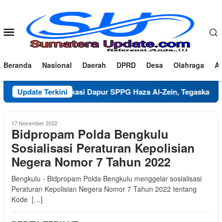
Loncat
ke
konten
Menu
Mobile
Beranda
Nasional
Daerah
DPRD
Desa
Olahraga
Ad
Klarifikasi Dapur SPPG Haza Al-Zein, Tegaskan Komitmen
Update Terkini
17 November 2022
Bidpropam Polda Bengkulu
Sosialisasi Peraturan Kepolisian
Negera Nomor 7 Tahun 2022
Bengkulu - Bidpropam Polda Bengkulu menggelar sosialisasi
Peraturan Kepolisian Negera Nomor 7 Tahun 2022 tentang
Kode […]