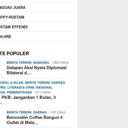
NGGAU JUARA
OPPY-RUSTAM
STAM EFFENDI
K-HRE
TE POPULER
,
1822 Dilihat
BERITA TERKINI
NASIONAL
Delapan Aksi Nyata Diplomasi
Bilateral d…
,
,
,
ORIAL & IKLAN
BERITA TERKINI
DAERAH
,
,
,
PRD
LITERASI & OPINI
NASIONAL
,
1211 Dilihat
AGA
PEMERINTAHAN
si PKB: Jangankan 1 Bulan, 3
n…
,
1187 Dilihat
BERITA TERKINI
DAERAH
Bencoolen Coffee Bangun 4
Outlet di Mala…