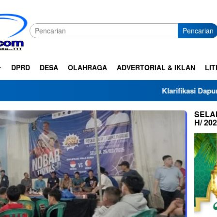
Pencarian
DPRD
DESA
OLAHRAGA
ADVERTORIAL & IKLAN
LIT
Klarifikasi Dapur SPPG Haza A
SELAM
H/ 20