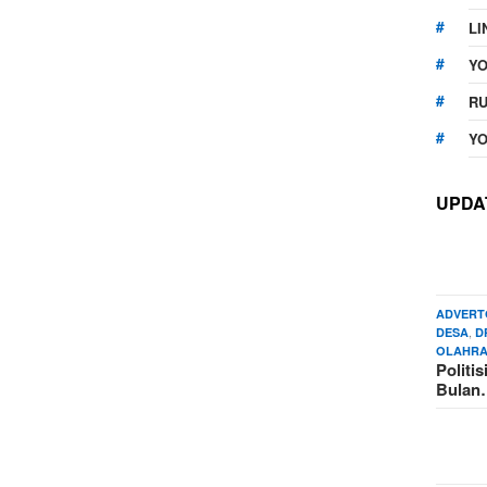
LI
Y
RU
YO
UPDA
ADVERT
,
DESA
D
OLAHR
Politi
Bula