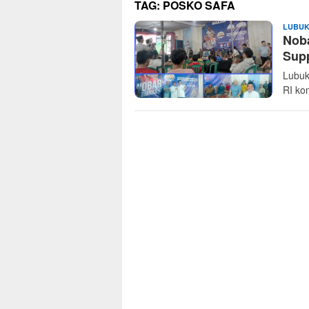
TAG:
POSKO SAFA
LUBUK
Noba
Sup
Lubuk
RI kom