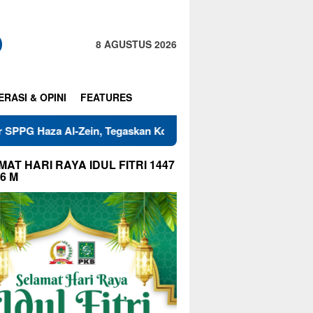
8 AGUSTUS 2026
ERASI & OPINI
FEATURES
l-Zein, Tegaskan Komitmen Jaga Mutu Makanan
Warga RT
AT HARI RAYA IDUL FITRI 1447
26 M