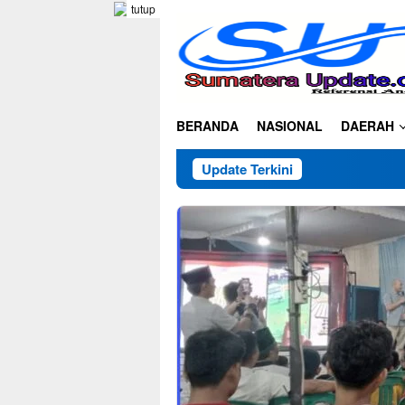
Loncat
tutup
ke
konten
BERANDA
NASIONAL
DAERAH
Update Terkini