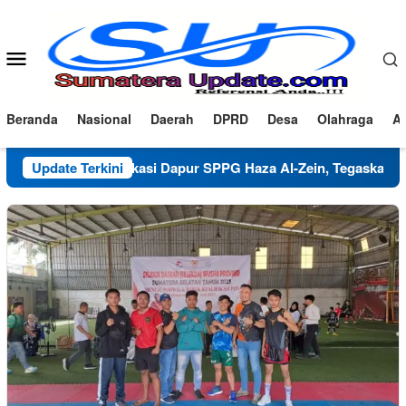
Loncat
ke
konten
Menu
Mobile
Beranda
Nasional
Daerah
DPRD
Desa
Olahraga
Ad
Klarifikasi Dapur SPPG Haza Al-Zein, Tegaskan Komitmen 
Update Terkini