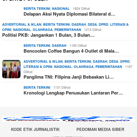
,
1824 Dilihat
BERITA TERKINI
NASIONAL
Delapan Aksi Nyata Diplomasi Bilateral d…
,
,
,
,
,
ADVERTORIAL & IKLAN
BERITA TERKINI
DAERAH
DESA
DPRD
LITERASI &
,
,
,
1213 Dilihat
OPINI
NASIONAL
OLAHRAGA
PEMERINTAHAN
Politisi PKB: Jangankan 1 Bulan, 3 Bulan…
,
1190 Dilihat
BERITA TERKINI
DAERAH
Bencoolen Coffee Bangun 4 Outlet di Mala…
,
,
,
,
,
ADVERTORIAL & IKLAN
BERITA TERKINI
DAERAH
DESA
DPRD
,
,
,
1187
LITERASI & OPINI
NASIONAL
OLAHRAGA
PEMERINTAHAN
Dilihat
Panglima TNI: Filipina Janji Bebaskan Li…
1131 Dilihat
BERITA TERKINI
Kronologi Lengkap Penusukan Lantaran Per…
KODE ETIK JURNALISTIK
PEDOMAN MEDIA SIBER