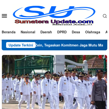
Loncat
ke
konten
Menu
Mobile
Beranda
Nasional
Daerah
DPRD
Desa
Olahraga
Ad
G Haza Al-Zein, Tegaskan Komitmen Jaga Mutu Makanan
Update Terkini