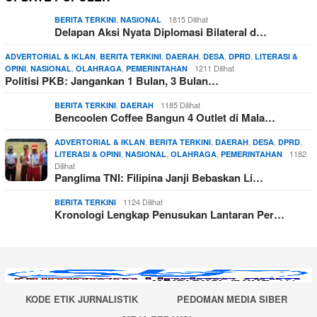
,
1815 Dilihat
BERITA TERKINI
NASIONAL
Delapan Aksi Nyata Diplomasi Bilateral d…
,
,
,
,
,
ADVERTORIAL & IKLAN
BERITA TERKINI
DAERAH
DESA
DPRD
LITERASI &
,
,
,
1211 Dilihat
OPINI
NASIONAL
OLAHRAGA
PEMERINTAHAN
Politisi PKB: Jangankan 1 Bulan, 3 Bulan…
,
1185 Dilihat
BERITA TERKINI
DAERAH
Bencoolen Coffee Bangun 4 Outlet di Mala…
,
,
,
,
,
ADVERTORIAL & IKLAN
BERITA TERKINI
DAERAH
DESA
DPRD
,
,
,
1182
LITERASI & OPINI
NASIONAL
OLAHRAGA
PEMERINTAHAN
Dilihat
Panglima TNI: Filipina Janji Bebaskan Li…
1124 Dilihat
BERITA TERKINI
Kronologi Lengkap Penusukan Lantaran Per…
KODE ETIK JURNALISTIK
PEDOMAN MEDIA SIBER