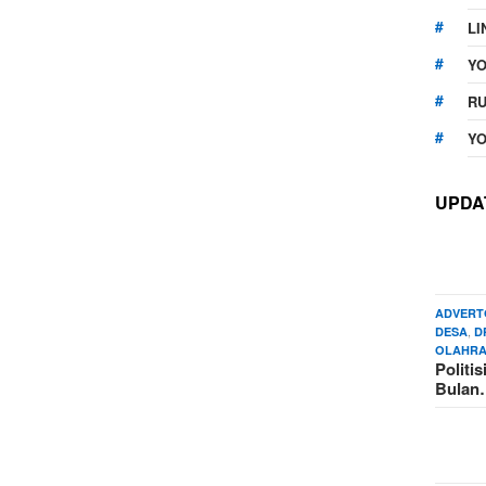
LI
Y
RU
YO
UPDA
ADVERT
,
DESA
D
OLAHR
Politi
Bula