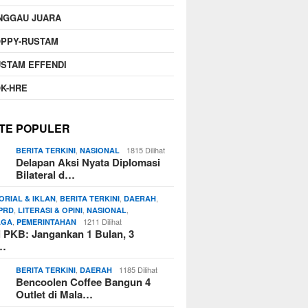
NGGAU JUARA
OPPY-RUSTAM
STAM EFFENDI
K-HRE
TE POPULER
,
1815 Dilihat
BERITA TERKINI
NASIONAL
Delapan Aksi Nyata Diplomasi
Bilateral d…
,
,
,
ORIAL & IKLAN
BERITA TERKINI
DAERAH
,
,
,
PRD
LITERASI & OPINI
NASIONAL
,
1211 Dilihat
AGA
PEMERINTAHAN
si PKB: Jangankan 1 Bulan, 3
n…
,
1185 Dilihat
BERITA TERKINI
DAERAH
Bencoolen Coffee Bangun 4
Outlet di Mala…