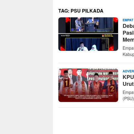
TAG:
PSU PILKADA
EMPAT
Deb
Pasl
Mem
Empat
Kabup
ADVER
KPU
Uru
Empat
(PSU)