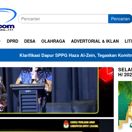
Pencarian
DPRD
DESA
OLAHRAGA
ADVERTORIAL & IKLAN
LIT
fikasi Dapur SPPG Haza Al-Zein, Tegaskan Komitmen Jaga Mut
SELAM
H/ 20