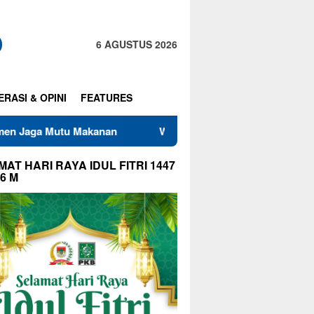
6 AGUSTUS 2026
ERASI & OPINI
FEATURES
u Makanan
Warga RT 01 dan RT 02 Pasar Satelit Gotong 
AT HARI RAYA IDUL FITRI 1447
26 M