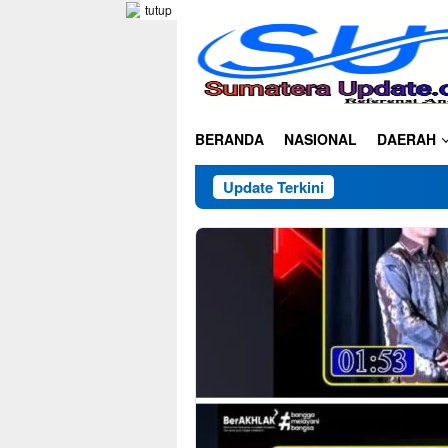
Loncat
tutup
ke
konten
BERANDA
NASIONAL
DAERAH
Update Terkini
Klari