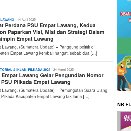
admin
14 April 2025
 LAWANG
at Perdana PSU Empat Lawang, Kedua
on Paparkan Visi, Misi dan Strategi Dalam
impin Empat Lawang
 Lawang, (Sumatera Update) – Panggung politik di
aten Empat Lawang kembali hangat, sebab dua […]
admin
,
24 Maret 2025
TORIAL & IKLAN
PILKADA 2024
 Empat Lawang Gelar Pengundian Nomor
t PSU Pilkada Empat Lawang
 Lawang, (Sumatera Update) – Pemungutan Suara Ulang
 Pilkada Kabupaten Empat Lawang tak lama […]
NR F