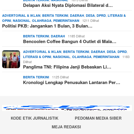
Delapan Aksi Nyata Diplomasi Bilateral d…
,
,
,
,
,
ADVERTORIAL & IKLAN
BERITA TERKINI
DAERAH
DESA
DPRD
LITERASI &
,
,
,
1211 Dilihat
OPINI
NASIONAL
OLAHRAGA
PEMERINTAHAN
Politisi PKB: Jangankan 1 Bulan, 3 Bulan…
,
1185 Dilihat
BERITA TERKINI
DAERAH
Bencoolen Coffee Bangun 4 Outlet di Mala…
,
,
,
,
,
ADVERTORIAL & IKLAN
BERITA TERKINI
DAERAH
DESA
DPRD
,
,
,
1183
LITERASI & OPINI
NASIONAL
OLAHRAGA
PEMERINTAHAN
Dilihat
Panglima TNI: Filipina Janji Bebaskan Li…
1125 Dilihat
BERITA TERKINI
Kronologi Lengkap Penusukan Lantaran Per…
KODE ETIK JURNALISTIK
PEDOMAN MEDIA SIBER
MEJA REDAKSI