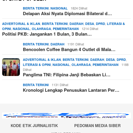
,
1824 Dilihat
BERITA TERKINI
NASIONAL
Delapan Aksi Nyata Diplomasi Bilateral d…
,
,
,
,
,
ADVERTORIAL & IKLAN
BERITA TERKINI
DAERAH
DESA
DPRD
LITERASI &
,
,
,
1214 Dilihat
OPINI
NASIONAL
OLAHRAGA
PEMERINTAHAN
Politisi PKB: Jangankan 1 Bulan, 3 Bulan…
,
1191 Dilihat
BERITA TERKINI
DAERAH
Bencoolen Coffee Bangun 4 Outlet di Mala…
,
,
,
,
,
ADVERTORIAL & IKLAN
BERITA TERKINI
DAERAH
DESA
DPRD
,
,
,
1188
LITERASI & OPINI
NASIONAL
OLAHRAGA
PEMERINTAHAN
Dilihat
Panglima TNI: Filipina Janji Bebaskan Li…
1131 Dilihat
BERITA TERKINI
Kronologi Lengkap Penusukan Lantaran Per…
KODE ETIK JURNALISTIK
PEDOMAN MEDIA SIBER