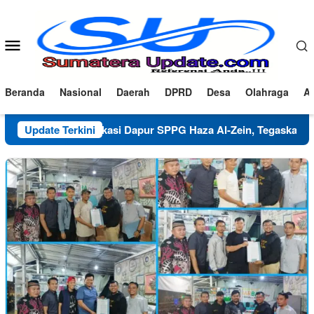
Loncat
ke
konten
Menu
Mobile
Beranda
Nasional
Daerah
DPRD
Desa
Olahraga
Ad
Klarifikasi Dapur SPPG Haza Al-Zein, Tegaskan Komitmen 
Update Terkini