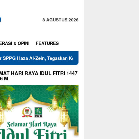
8 AGUSTUS 2026
ERASI & OPINI
FEATURES
l-Zein, Tegaskan Komitmen Jaga Mutu Makanan
Warga RT
AT HARI RAYA IDUL FITRI 1447
26 M