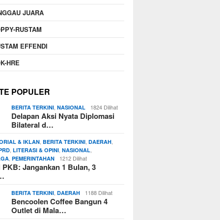
NGGAU JUARA
OPPY-RUSTAM
STAM EFFENDI
K-HRE
TE POPULER
,
1824 Dilihat
BERITA TERKINI
NASIONAL
Delapan Aksi Nyata Diplomasi
Bilateral d…
,
,
,
ORIAL & IKLAN
BERITA TERKINI
DAERAH
,
,
,
PRD
LITERASI & OPINI
NASIONAL
,
1212 Dilihat
AGA
PEMERINTAHAN
si PKB: Jangankan 1 Bulan, 3
n…
,
1188 Dilihat
BERITA TERKINI
DAERAH
Bencoolen Coffee Bangun 4
Outlet di Mala…