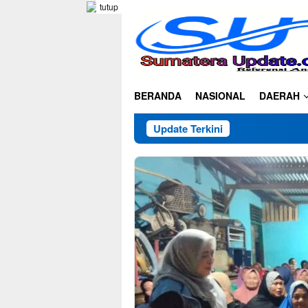
Loncat
tutup
ke
konten
BERANDA
NASIONAL
DAERAH
Update Terkini