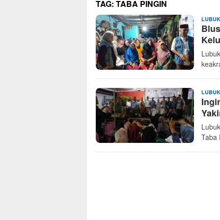
TAG:
TABA PINGIN
LUBUK
Blus
Kel
Lubuk
keakr
LUBUK
Ingi
Yaki
Lubuk
Taba 