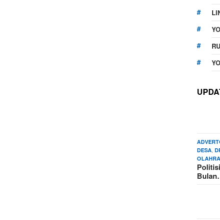
LI
Y
RU
YO
UPDA
ADVERT
,
DESA
D
OLAHR
Politi
Bula