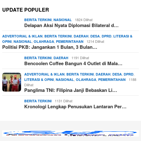
UPDATE POPULER
,
1824 Dilihat
BERITA TERKINI
NASIONAL
Delapan Aksi Nyata Diplomasi Bilateral d…
,
,
,
,
,
ADVERTORIAL & IKLAN
BERITA TERKINI
DAERAH
DESA
DPRD
LITERASI &
,
,
,
1214 Dilihat
OPINI
NASIONAL
OLAHRAGA
PEMERINTAHAN
Politisi PKB: Jangankan 1 Bulan, 3 Bulan…
,
1191 Dilihat
BERITA TERKINI
DAERAH
Bencoolen Coffee Bangun 4 Outlet di Mala…
,
,
,
,
,
ADVERTORIAL & IKLAN
BERITA TERKINI
DAERAH
DESA
DPRD
,
,
,
1188
LITERASI & OPINI
NASIONAL
OLAHRAGA
PEMERINTAHAN
Dilihat
Panglima TNI: Filipina Janji Bebaskan Li…
1131 Dilihat
BERITA TERKINI
Kronologi Lengkap Penusukan Lantaran Per…