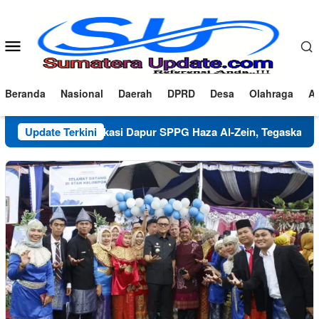
Loncat
ke
konten
Menu
Mobile
Beranda
Nasional
Daerah
DPRD
Desa
Olahraga
Ad
Klarifikasi Dapur SPPG Haza Al-Zein, Tegaskan Komitmen 
Update Terkini