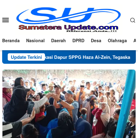
Loncat
ke
konten
Menu
Mobile
Beranda
Nasional
Daerah
DPRD
Desa
Olahraga
Ad
Klarifikasi Dapur SPPG Haza Al-Zein, Tegaskan Komitmen 
Update Terkini