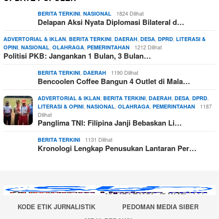
,
1824 Dilihat
BERITA TERKINI
NASIONAL
Delapan Aksi Nyata Diplomasi Bilateral d…
,
,
,
,
,
ADVERTORIAL & IKLAN
BERITA TERKINI
DAERAH
DESA
DPRD
LITERASI &
,
,
,
1212 Dilihat
OPINI
NASIONAL
OLAHRAGA
PEMERINTAHAN
Politisi PKB: Jangankan 1 Bulan, 3 Bulan…
,
1190 Dilihat
BERITA TERKINI
DAERAH
Bencoolen Coffee Bangun 4 Outlet di Mala…
,
,
,
,
,
ADVERTORIAL & IKLAN
BERITA TERKINI
DAERAH
DESA
DPRD
,
,
,
1187
LITERASI & OPINI
NASIONAL
OLAHRAGA
PEMERINTAHAN
Dilihat
Panglima TNI: Filipina Janji Bebaskan Li…
1131 Dilihat
BERITA TERKINI
Kronologi Lengkap Penusukan Lantaran Per…
KODE ETIK JURNALISTIK
PEDOMAN MEDIA SIBER