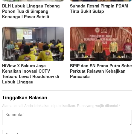
DLH Lubuk Linggau Tebang
Suhada Resmi Pimpin PDAM
Pohon Tua di Simpang
Tirta Bukit Sulap
Kenanga I Pasar Satelit
HiView X Sakura Jaya
BPIP dan SN Prana Putra Sohe
Kenalkan Inovasi CCTV
Perkuat Relawan Kebajikan
Terbaru Lewat Roadshow di
Pancasila
Lubuk Linggau
Tinggalkan Balasan
Alamat email Anda tidak akan dipublikasikan.
Ruas yang wajib ditandai
*