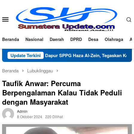
Loncat
ke
konten
Menu
Mobile
Beranda
Nasional
Daerah
DPRD
Desa
Olahraga
Ad
Klarifikasi Dapur SPPG Haza Al-Zein, Tegaskan Komitmen Jaga
Update Terkini
Beranda
Lubuklinggau
Taufik Anwar: Percuma
Berpengalaman Kalau Tidak Peduli
dengan Masyarakat
Admin
8 Oktober 2024
220 Dilihat