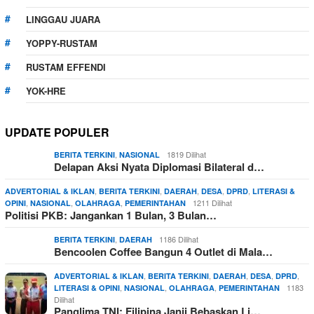
LINGGAU JUARA
YOPPY-RUSTAM
RUSTAM EFFENDI
YOK-HRE
UPDATE POPULER
,
1819 Dilihat
BERITA TERKINI
NASIONAL
Delapan Aksi Nyata Diplomasi Bilateral d…
,
,
,
,
,
ADVERTORIAL & IKLAN
BERITA TERKINI
DAERAH
DESA
DPRD
LITERASI &
,
,
,
1211 Dilihat
OPINI
NASIONAL
OLAHRAGA
PEMERINTAHAN
Politisi PKB: Jangankan 1 Bulan, 3 Bulan…
,
1186 Dilihat
BERITA TERKINI
DAERAH
Bencoolen Coffee Bangun 4 Outlet di Mala…
,
,
,
,
,
ADVERTORIAL & IKLAN
BERITA TERKINI
DAERAH
DESA
DPRD
,
,
,
1183
LITERASI & OPINI
NASIONAL
OLAHRAGA
PEMERINTAHAN
Dilihat
Panglima TNI: Filipina Janji Bebaskan Li…