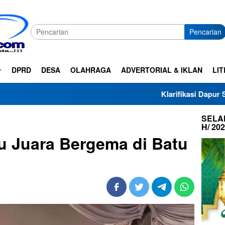
Pencarian
DPRD
DESA
OLAHRAGA
ADVERTORIAL & IKLAN
LIT
Klarifikasi Dapur SPPG Haza Al-Zei
SELAM
H/ 20
u Juara Bergema di Batu