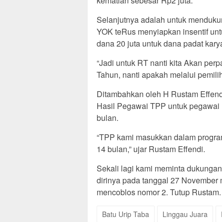
kematian sebesar Rp2 juta.
Selanjutnya adalah untuk mendukung
YOK teRus menyiapkan insentif untu
dana 20 juta untuk dana padat kary
“Jadi untuk RT nanti kita Akan per
Tahun, nanti apakah melalui pemil
Ditambahkan oleh H Rustam Effend
Hasil Pegawai TPP untuk pegawai n
bulan.
“TPP kami masukkan dalam program
14 bulan,” ujar Rustam Effendi.
Sekali lagi kami meminta dukungan
dirinya pada tanggal 27 November
mencoblos nomor 2. Tutup Rustam.
Batu Urip Taba
Linggau Juara