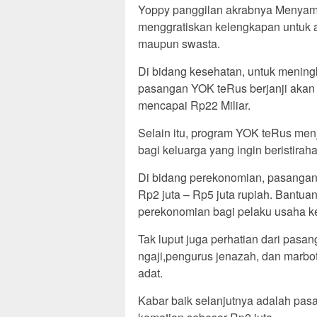
Yoppy panggilan akrabnya Menyampa
menggratiskan kelengkapan untuk a
maupun swasta.
Di bidang kesehatan, untuk menin
pasangan YOK teRus berjanji aka
mencapai Rp22 Miliar.
Selain itu, program YOK teRus me
bagi keluarga yang ingin beristirah
Di bidang perekonomian, pasangan
Rp2 juta – Rp5 juta rupiah. Bantu
perekonomian bagi pelaku usaha k
Tak luput juga perhatian dari pasan
ngaji,pengurus jenazah, dan marbot
adat.
Kabar baik selanjutnya adalah pa