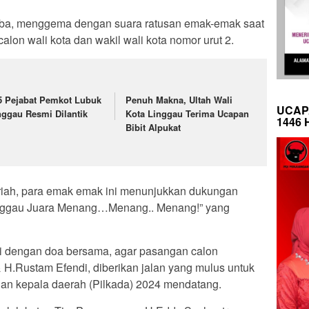
aba, menggema dengan suara ratusan emak-emak saat
on wali kota dan wakil wali kota nomor urut 2.
5 Pejabat Pemkot Lubuk
Penuh Makna, Ultah Wali
UCAP
nggau Resmi Dilantik
Kota Linggau Terima Ucapan
1446 
Bibit Alpukat
iah, para emak emak ini menunjukkan dukungan
inggau Juara Menang…Menang.. Menang!” yang
li dengan doa bersama, agar pasangan calon
 H.Rustam Efendi, diberikan jalan yang mulus untuk
n kepala daerah (Pilkada) 2024 mendatang.