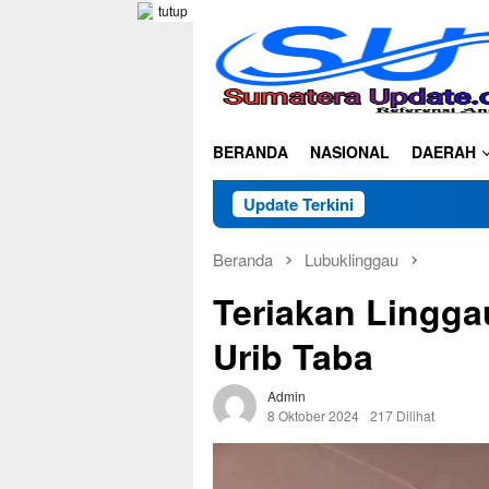
Loncat
tutup
ke
konten
BERANDA
NASIONAL
DAERAH
Update Terkini
Beranda
Lubuklinggau
Teriakan Lingga
Urib Taba
Admin
8 Oktober 2024
217 Dilihat