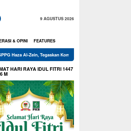
9 AGUSTUS 2026
ERASI & OPINI
FEATURES
n, Tegaskan Komitmen Jaga Mutu Makanan
Warga RT 01 d
AT HARI RAYA IDUL FITRI 1447
26 M