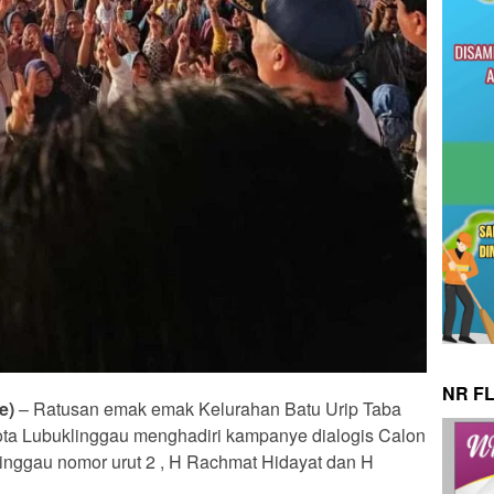
NR F
e)
– Ratusan emak emak Kelurahan Batu Urip Taba
ota Lubuklinggau menghadiri kampanye dialogis Calon
linggau nomor urut 2 , H Rachmat Hidayat dan H