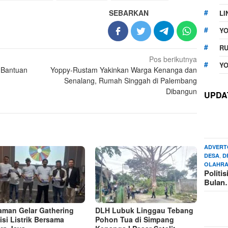
SEBARKAN
LI
Y
RU
Pos berikutnya
YO
 Bantuan
Yoppy-Rustam Yakinkan Warga Kenanga dan
Senalang, Rumah Singgah di Palembang
Dibangun
UPDA
ADVERT
,
DESA
D
OLAHR
Politi
Bula
man Gelar Gathering
DLH Lubuk Linggau Tebang
isi Listrik Bersama
Pohon Tua di Simpang