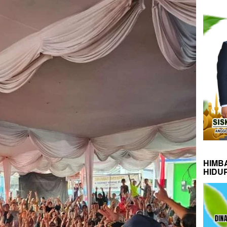
HIMB
HIDU