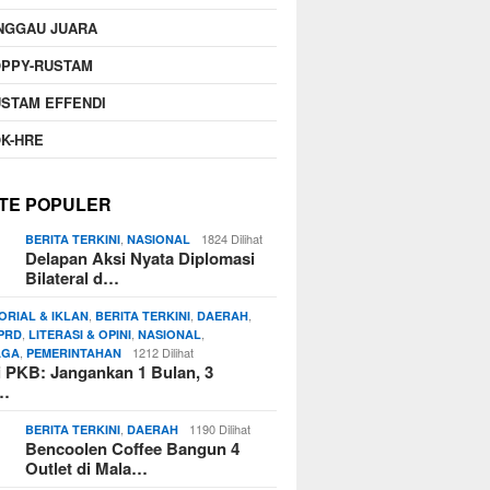
NGGAU JUARA
OPPY-RUSTAM
STAM EFFENDI
K-HRE
TE POPULER
,
1824 Dilihat
BERITA TERKINI
NASIONAL
Delapan Aksi Nyata Diplomasi
Bilateral d…
,
,
,
ORIAL & IKLAN
BERITA TERKINI
DAERAH
,
,
,
PRD
LITERASI & OPINI
NASIONAL
,
1212 Dilihat
AGA
PEMERINTAHAN
si PKB: Jangankan 1 Bulan, 3
n…
,
1190 Dilihat
BERITA TERKINI
DAERAH
Bencoolen Coffee Bangun 4
Outlet di Mala…