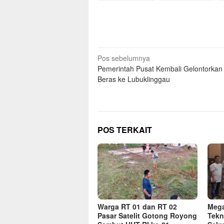
Navigasi
Pos sebelumnya
Pemerintah Pusat Kembali Gelontorkan
pos
Beras ke Lubuklinggau
POS TERKAIT
Warga RT 01 dan RT 02
Mega
Pasar Satelit Gotong Royong
Tekn