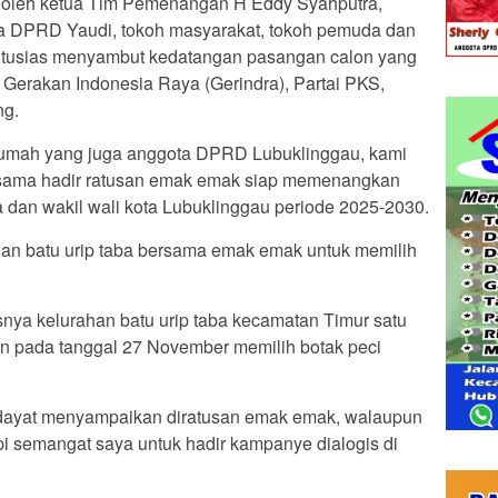
ri oleh ketua Tim Pemenangan H Eddy Syahputra,
a DPRD Yaudi, tokoh masyarakat, tokoh pemuda dan
ntusias menyambut kedatangan pasangan calon yang
 Gerakan Indonesia Raya (Gerindra), Partai PKS,
ng.
rumah yang juga anggota DPRD Lubuklinggau, kami
ersama hadir ratusan emak emak siap memenangkan
 dan wakil wali kota Lubuklinggau periode 2025-2030.
han batu urip taba bersama emak emak untuk memilih
ya kelurahan batu urip taba kecamatan Timur satu
n pada tanggal 27 November memilih botak peci
dayat menyampaikan diratusan emak emak, walaupun
pi semangat saya untuk hadir kampanye dialogis di