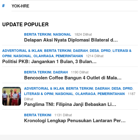
YOK-HRE
UPDATE POPULER
,
1824 Dilihat
BERITA TERKINI
NASIONAL
Delapan Aksi Nyata Diplomasi Bilateral d…
,
,
,
,
,
ADVERTORIAL & IKLAN
BERITA TERKINI
DAERAH
DESA
DPRD
LITERASI &
,
,
,
1214 Dilihat
OPINI
NASIONAL
OLAHRAGA
PEMERINTAHAN
Politisi PKB: Jangankan 1 Bulan, 3 Bulan…
,
1190 Dilihat
BERITA TERKINI
DAERAH
Bencoolen Coffee Bangun 4 Outlet di Mala…
,
,
,
,
,
ADVERTORIAL & IKLAN
BERITA TERKINI
DAERAH
DESA
DPRD
,
,
,
1187
LITERASI & OPINI
NASIONAL
OLAHRAGA
PEMERINTAHAN
Dilihat
Panglima TNI: Filipina Janji Bebaskan Li…
1131 Dilihat
BERITA TERKINI
Kronologi Lengkap Penusukan Lantaran Per…