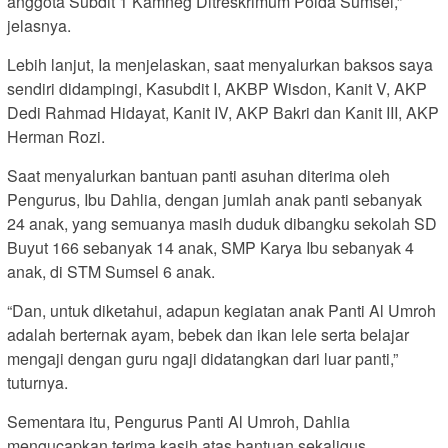
anggota Subdit 1 Kamneg Ditreskrimum Polda Sumsel,”
jelasnya.
Lebih lanjut, Ia menjelaskan, saat menyalurkan baksos saya
sendiri didampingi, Kasubdit I, AKBP Wisdon, Kanit V, AKP
Dedi Rahmad Hidayat, Kanit IV, AKP Bakri dan Kanit III, AKP
Herman Rozi.
Saat menyalurkan bantuan panti asuhan diterima oleh
Pengurus, Ibu Dahlia, dengan jumlah anak panti sebanyak
24 anak, yang semuanya masih duduk dibangku sekolah SD
Buyut 166 sebanyak 14 anak, SMP Karya Ibu sebanyak 4
anak, di STM Sumsel 6 anak.
“Dan, untuk diketahui, adapun kegiatan anak Panti Al Umroh
adalah berternak ayam, bebek dan ikan lele serta belajar
mengaji dengan guru ngaji didatangkan dari luar panti,”
tuturnya.
Sementara itu, Pengurus Panti Al Umroh, Dahlia
mengucapkan terima kasih atas bantuan sekaligus