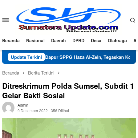
Loncat
ke
konten
Menu
Mobile
Beranda
Nasional
Daerah
DPRD
Desa
Olahraga
Ad
ifikasi Dapur SPPG Haza Al-Zein, Tegaskan Komitmen Jaga Mut
Update Terkini
Beranda
Berita Terkini
Ditreskrimum Polda Sumsel, Subdit 1
Gelar Bakti Sosial
Admin
9 Desember 2022
356 Dilihat