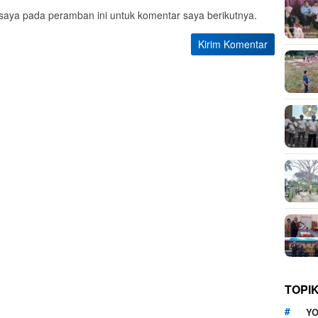
saya pada peramban ini untuk komentar saya berikutnya.
TOPI
YO