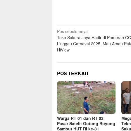
Navigasi
Pos sebelumnya
Toko Sakura Jaya Hadir di Pameran C
pos
Linggau Carnaval 2025, Mau Aman Pak
HiView
POS TERKAIT
Warga RT 01 dan RT 02
Mega
Pasar Satelit Gotong Royong
Tekn
Sambut HUT RI ke-81
Saku