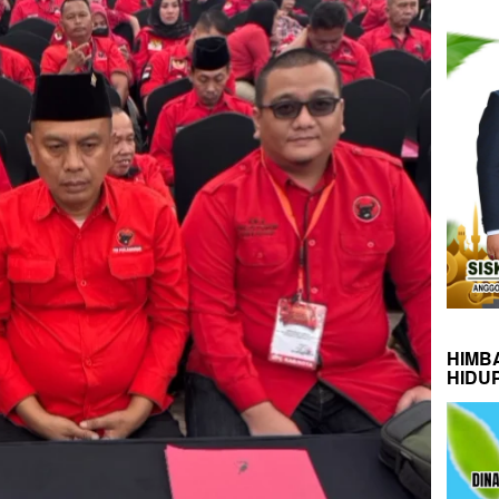
HIMB
HIDU