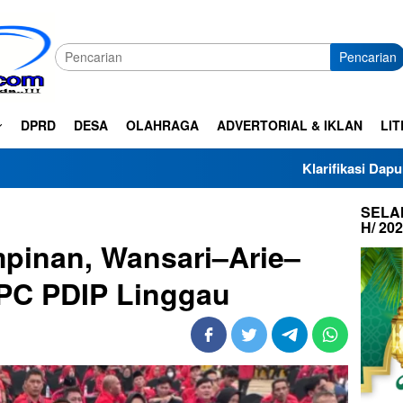
Pencarian
DPRD
DESA
OLAHRAGA
ADVERTORIAL & IKLAN
LIT
Klarifikasi Dapur SPPG Haza Al-Z
SELAM
H/ 20
pinan, Wansari–Arie–
DPC PDIP Linggau