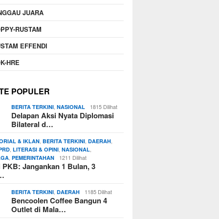
NGGAU JUARA
OPPY-RUSTAM
STAM EFFENDI
K-HRE
TE POPULER
,
1815 Dilihat
BERITA TERKINI
NASIONAL
Delapan Aksi Nyata Diplomasi
Bilateral d…
,
,
,
ORIAL & IKLAN
BERITA TERKINI
DAERAH
,
,
,
PRD
LITERASI & OPINI
NASIONAL
,
1211 Dilihat
AGA
PEMERINTAHAN
si PKB: Jangankan 1 Bulan, 3
n…
,
1185 Dilihat
BERITA TERKINI
DAERAH
Bencoolen Coffee Bangun 4
Outlet di Mala…