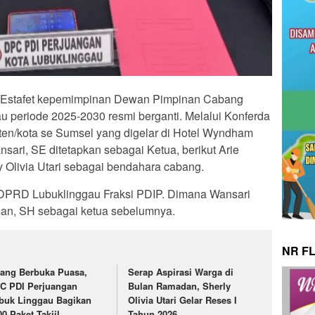
Estafet kepemimpinan Dewan Pimpinan Cabang
 periode 2025-2030 resmi berganti. Melalui Konferda
en/kota se Sumsel yang digelar di Hotel Wyndham
ari, SE ditetapkan sebagai Ketua, berikut Arie
 Olivia Utari sebagai bendahara cabang.
PRD Lubuklinggau Fraksi PDIP. Dimana Wansari
an, SH sebagai ketua sebelumnya.
NR F
lang Berbuka Puasa,
Serap Aspirasi Warga di
C PDI Perjuangan
Bulan Ramadan, Sherly
buk Linggau Bagikan
Olivia Utari Gelar Reses I
00 Paket Takjil
Tahun 2026