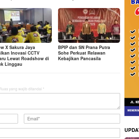
ew X Sakura Jaya
BPIP dan SN Prana Putra
lkan Inovasi CCTV
Sohe Perkuat Relawan
aru Lewat Roadshow di
Kebajikan Pancasila
k Linggau
Ruas yang wajib ditandai
*
UPDA