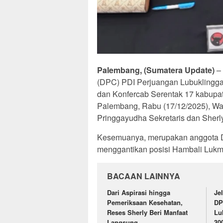
Palembang, (Sumatera Update)
– 
(DPC) PDI Perjuangan Lubuklinggau
dan Konfercab Serentak 17 kabupat
Palembang, Rabu (17/12/2025), Wans
Pringgayudha Sekretaris dan Sherly
Kesemuanya, merupakan anggota D
menggantikan posisi Hambali Lukm
BACAAN LAINNYA
Dari Aspirasi hingga
Je
Pemeriksaan Kesehatan,
DP
Reses Sherly Beri Manfaat
Lu
Langsung
30