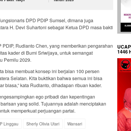
 fungsionaris DPD PDIP Sumsel, dimana juga
tara H. Devi Suhartoni sebagai Ketua DPD masa bakti
P PDIP, Rudianto Chen, yang memberikan pengarahan
UCAP
1446 
iditas kader di Bumi Sriwijaya, untuk semangat
u Pemilu 2029.
ita bisa membuat konsep ini berjalan 100 persen
tera Selatan. Kita buktikan bahwa semua ini bisa
uar biasa,” kata Rudianto, dihadapan ribuan kader.
mengesampingkan ego pribadi dan kepentingan
 barisan yang solid. Tujuannya adalah menciptakan
untuk memperkuat perjuangan partai.
P Linggau
Sherly Olivia Utari
Wansari