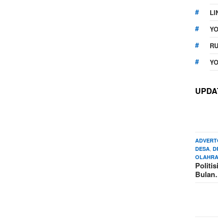
LI
Y
RU
YO
UPDA
ADVERT
,
DESA
D
OLAHR
Politi
Bula