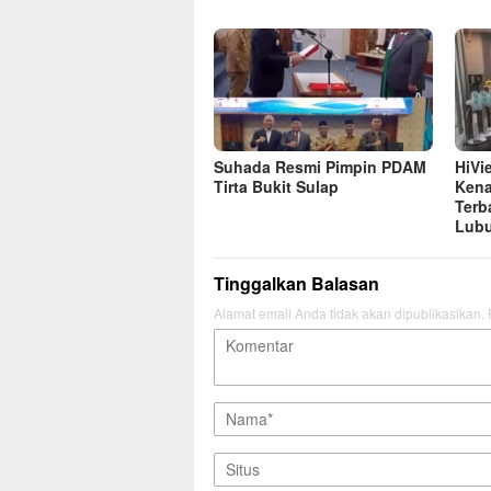
Suhada Resmi Pimpin PDAM
HiVi
Tirta Bukit Sulap
Kena
Terb
Lubu
Tinggalkan Balasan
Alamat email Anda tidak akan dipublikasikan.