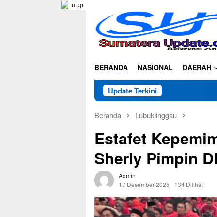
Loncat
tutup
ke
konten
BERANDA
NASIONAL
DAERAH
Update Terkini
Beranda
Lubuklinggau
Estafet Kepemim
Sherly Pimpin 
Admin
17 Desember 2025
134 Dilihat