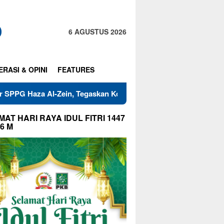
6 AGUSTUS 2026
ERASI & OPINI
FEATURES
ein, Tegaskan Komitmen Jaga Mutu Makanan
Warga RT 01
AT HARI RAYA IDUL FITRI 1447
26 M