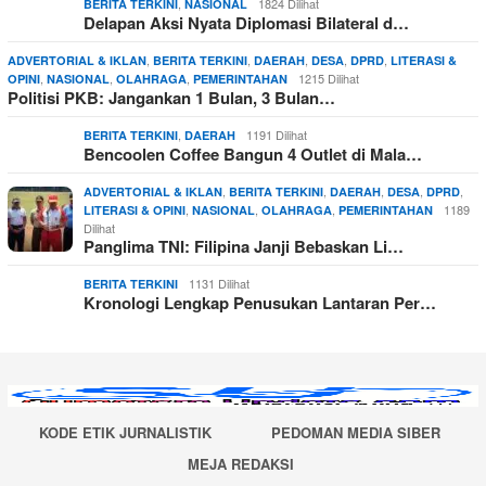
,
1824 Dilihat
BERITA TERKINI
NASIONAL
Delapan Aksi Nyata Diplomasi Bilateral d…
,
,
,
,
,
ADVERTORIAL & IKLAN
BERITA TERKINI
DAERAH
DESA
DPRD
LITERASI &
,
,
,
1215 Dilihat
OPINI
NASIONAL
OLAHRAGA
PEMERINTAHAN
Politisi PKB: Jangankan 1 Bulan, 3 Bulan…
,
1191 Dilihat
BERITA TERKINI
DAERAH
Bencoolen Coffee Bangun 4 Outlet di Mala…
,
,
,
,
,
ADVERTORIAL & IKLAN
BERITA TERKINI
DAERAH
DESA
DPRD
,
,
,
1189
LITERASI & OPINI
NASIONAL
OLAHRAGA
PEMERINTAHAN
Dilihat
Panglima TNI: Filipina Janji Bebaskan Li…
1131 Dilihat
BERITA TERKINI
Kronologi Lengkap Penusukan Lantaran Per…
KODE ETIK JURNALISTIK
PEDOMAN MEDIA SIBER
MEJA REDAKSI