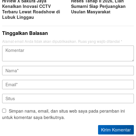
HiView X Sakura Jaya
Reses Tahap II 2026, Lian
Kenalkan Inovasi CCTV
Sumarni Siap Perjuangkan
Terbaru Lewat Roadshow di
Usulan Masyarakat
Lubuk Linggau
Tinggalkan Balasan
Alamat email Anda tidak akan dipublikasikan.
Ruas yang wajib ditandai
*
Simpan nama, email, dan situs web saya pada peramban ini
untuk komentar saya berikutnya.