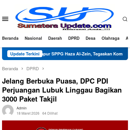
Loncat
ke
konten
Menu
Mobile
Beranda
Nasional
Daerah
DPRD
Desa
Olahraga
Ad
fikasi Dapur SPPG Haza Al-Zein, Tegaskan Komitmen Jaga Mutu
Update Terkini
Beranda
DPRD
Jelang Berbuka Puasa, DPC PDI
Perjuangan Lubuk Linggau Bagikan
3000 Paket Takjil
Admin
18 Maret 2026
64 Dilihat