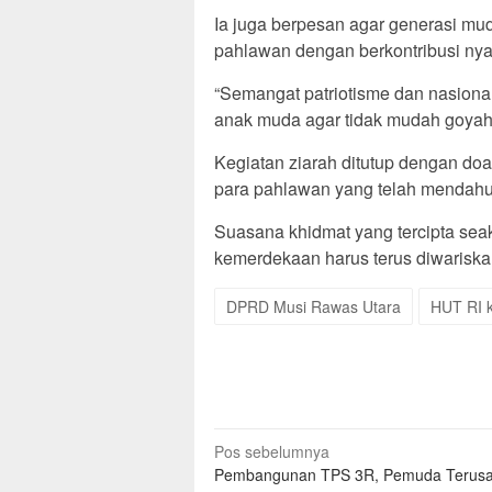
Ia juga berpesan agar generasi m
pahlawan dengan berkontribusi n
“Semangat patriotisme dan nasional
anak muda agar tidak mudah goya
Kegiatan ziarah ditutup dengan do
para pahlawan yang telah mendahul
Suasana khidmat yang tercipta s
kemerdekaan harus terus diwariskan 
DPRD Musi Rawas Utara
HUT RI 
Navigasi
Pos sebelumnya
Pembangunan TPS 3R, Pemuda Terusa
pos