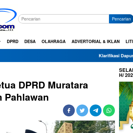
Pencarian
DPRD
DESA
OLAHRAGA
ADVERTORIAL & IKLAN
LIT
Klarifikasi Dapur SPPG Haza A
SELAM
H/ 20
etua DPRD Muratara
m Pahlawan