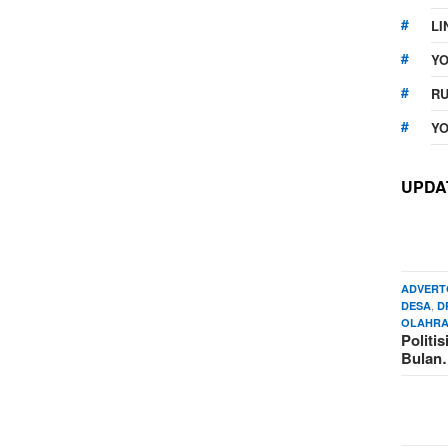
LI
Y
RU
YO
UPDA
ADVERT
,
DESA
D
OLAHR
Politi
Bula