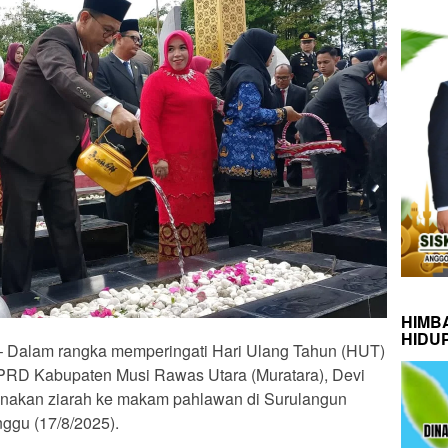
HIMB
HIDU
 Dalam rangka memperingati Hari Ulang Tahun (HUT)
DPRD Kabupaten Musi Rawas Utara (Muratara), Devi
sanakan ziarah ke makam pahlawan di Surulangun
ggu (17/8/2025).