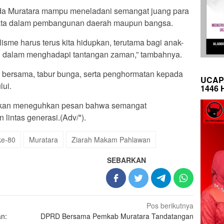
uda Muratara mampu meneladani semangat juang para
yata dalam pembangunan daerah maupun bangsa.
isme harus terus kita hidupkan, terutama bagi anak-
h dalam menghadapi tantangan zaman,” tambahnya.
a bersama, tabur bunga, serta penghormatan kepada
UCAP
ui.
1446 
eakan meneguhkan pesan bahwa semangat
lintas generasi.(Adv/*).
ke-80
Muratara
Ziarah Makam Pahlawan
SEBARKAN
Pos berikutnya
n:
DPRD Bersama Pemkab Muratara Tandatangan