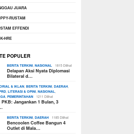
NGGAU JUARA
OPPY-RUSTAM
STAM EFFENDI
K-HRE
TE POPULER
,
1815 Dilihat
BERITA TERKINI
NASIONAL
Delapan Aksi Nyata Diplomasi
Bilateral d…
,
,
,
ORIAL & IKLAN
BERITA TERKINI
DAERAH
,
,
,
PRD
LITERASI & OPINI
NASIONAL
,
1211 Dilihat
AGA
PEMERINTAHAN
si PKB: Jangankan 1 Bulan, 3
n…
,
1185 Dilihat
BERITA TERKINI
DAERAH
Bencoolen Coffee Bangun 4
Outlet di Mala…