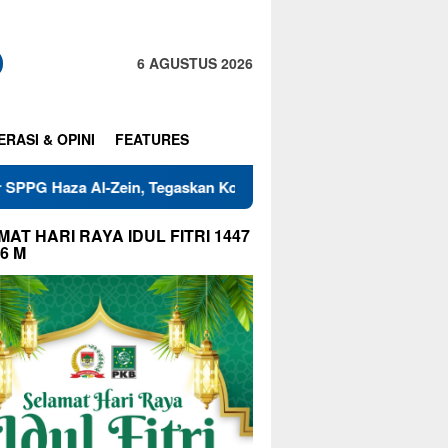
6 AGUSTUS 2026
ERASI & OPINI
FEATURES
l-Zein, Tegaskan Komitmen Jaga Mutu Makanan
Warga RT
AT HARI RAYA IDUL FITRI 1447
26 M