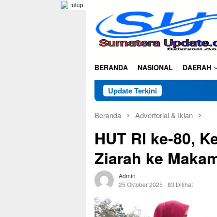
Loncat
tutup
ke
konten
BERANDA
NASIONAL
DAERAH
Update Terkini
Beranda
Advertorial & Iklan
HUT RI ke-80, K
Ziarah ke Maka
Admin
25 Oktober 2025
83 Dilihat