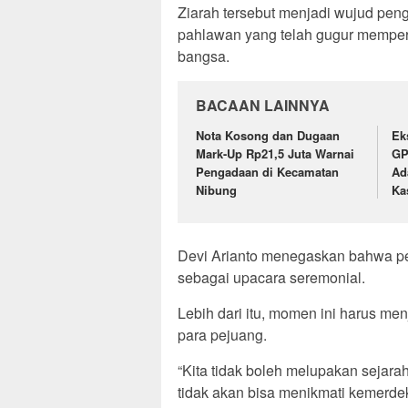
Ziarah tersebut menjadi wujud pen
pahlawan yang telah gugur mempe
bangsa.
BACAAN LAINNYA
Nota Kosong dan Dugaan
Ek
Mark-Up Rp21,5 Juta Warnai
GP
Pengadaan di Kecamatan
Ad
Nibung
Ka
Devi Arianto menegaskan bahwa pe
sebagai upacara seremonial.
Lebih dari itu, momen ini harus me
para pejuang.
“Kita tidak boleh melupakan sejar
tidak akan bisa menikmati kemerdeka