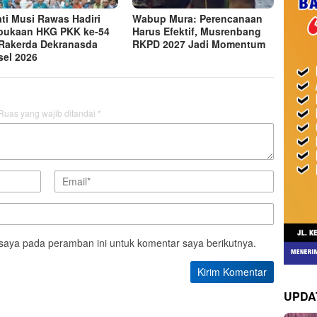
ti Musi Rawas Hadiri
Wabup Mura: Perencanaan
ukaan HKG PKK ke-54
Harus Efektif, Musrenbang
Rakerda Dekranasda
RKPD 2027 Jadi Momentum
el 2026
Ruas yang wajib ditandai
*
saya pada peramban ini untuk komentar saya berikutnya.
UPDA