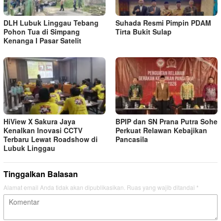
DLH Lubuk Linggau Tebang
Suhada Resmi Pimpin PDAM
Pohon Tua di Simpang
Tirta Bukit Sulap
Kenanga I Pasar Satelit
HiView X Sakura Jaya
BPIP dan SN Prana Putra Sohe
Kenalkan Inovasi CCTV
Perkuat Relawan Kebajikan
Terbaru Lewat Roadshow di
Pancasila
Lubuk Linggau
Tinggalkan Balasan
Alamat email Anda tidak akan dipublikasikan.
Ruas yang wajib ditandai
*