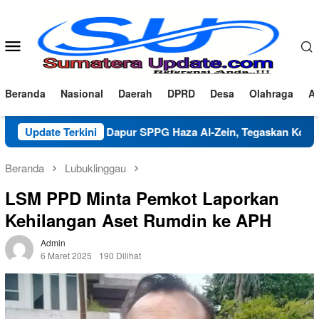
Loncat
ke
konten
Menu
Mobile
Beranda
Nasional
Daerah
DPRD
Desa
Olahraga
Ad
rifikasi Dapur SPPG Haza Al-Zein, Tegaskan Komitmen Jaga Mu
Update Terkini
Beranda
Lubuklinggau
LSM PPD Minta Pemkot Laporkan
Kehilangan Aset Rumdin ke APH
Admin
6 Maret 2025
190 Dilihat