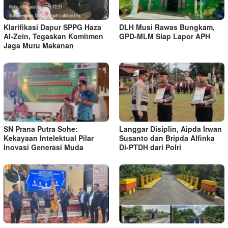
Klarifikasi Dapur SPPG Haza
DLH Musi Rawas Bungkam,
Al-Zein, Tegaskan Komitmen
GPD-MLM Siap Lapor APH
Jaga Mutu Makanan
SN Prana Putra Sohe:
Langgar Disiplin, Aipda Irwan
Kekayaan Intelektual Pilar
Susanto dan Bripda Alfinka
Inovasi Generasi Muda
Di-PTDH dari Polri