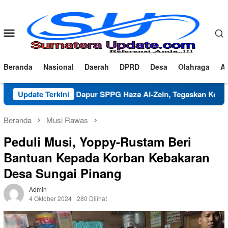
Loncat
ke
konten
Menu
Mobile
Beranda
Nasional
Daerah
DPRD
Desa
Olahraga
Ad
rifikasi Dapur SPPG Haza Al-Zein, Tegaskan Komitmen Jaga Mu
Update Terkini
Beranda
Musi Rawas
Peduli Musi, Yoppy-Rustam Beri
Bantuan Kepada Korban Kebakaran
Desa Sungai Pinang
Admin
4 Oktober 2024
280 Dilihat