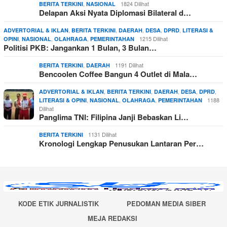
,
1824 Dilihat
BERITA TERKINI
NASIONAL
Delapan Aksi Nyata Diplomasi Bilateral d…
,
,
,
,
,
ADVERTORIAL & IKLAN
BERITA TERKINI
DAERAH
DESA
DPRD
LITERASI &
,
,
,
1215 Dilihat
OPINI
NASIONAL
OLAHRAGA
PEMERINTAHAN
Politisi PKB: Jangankan 1 Bulan, 3 Bulan…
,
1191 Dilihat
BERITA TERKINI
DAERAH
Bencoolen Coffee Bangun 4 Outlet di Mala…
,
,
,
,
,
ADVERTORIAL & IKLAN
BERITA TERKINI
DAERAH
DESA
DPRD
,
,
,
1188
LITERASI & OPINI
NASIONAL
OLAHRAGA
PEMERINTAHAN
Dilihat
Panglima TNI: Filipina Janji Bebaskan Li…
1131 Dilihat
BERITA TERKINI
Kronologi Lengkap Penusukan Lantaran Per…
KODE ETIK JURNALISTIK
PEDOMAN MEDIA SIBER
MEJA REDAKSI