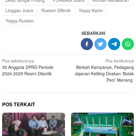
Desa Sungai Pinang
FORMASI Juara
Korban Kebakaran
Linggau Juara
Rustam Effendi
Yoppy Karim
Yoppy-Rustam
SEBARKAN
Navigasi
Pos sebelumnya
Pos berikutnya
30 Anggota DPRD Periode
Berkah Kampanye, Pedagang
pos
2024-2029 Resmi Dilantik
Jajanan Keliling Doakan ‘Botak
Peci’ Menang
POS TERKAIT