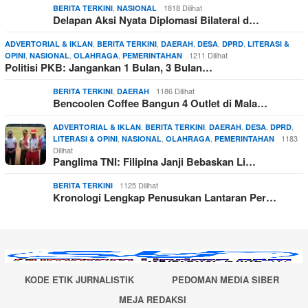
,
1818 Dilihat
BERITA TERKINI
NASIONAL
Delapan Aksi Nyata Diplomasi Bilateral d…
,
,
,
,
,
ADVERTORIAL & IKLAN
BERITA TERKINI
DAERAH
DESA
DPRD
LITERASI &
,
,
,
1211 Dilihat
OPINI
NASIONAL
OLAHRAGA
PEMERINTAHAN
Politisi PKB: Jangankan 1 Bulan, 3 Bulan…
,
1186 Dilihat
BERITA TERKINI
DAERAH
Bencoolen Coffee Bangun 4 Outlet di Mala…
,
,
,
,
,
ADVERTORIAL & IKLAN
BERITA TERKINI
DAERAH
DESA
DPRD
,
,
,
1183
LITERASI & OPINI
NASIONAL
OLAHRAGA
PEMERINTAHAN
Dilihat
Panglima TNI: Filipina Janji Bebaskan Li…
1125 Dilihat
BERITA TERKINI
Kronologi Lengkap Penusukan Lantaran Per…
KODE ETIK JURNALISTIK
PEDOMAN MEDIA SIBER
MEJA REDAKSI