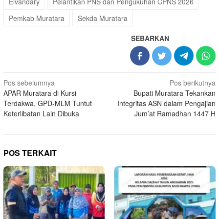
Elvandary
Pelantikan PNS dan Pengukuhan CPNS 2026
Pemkab Muratara
Sekda Muratara
SEBARKAN
Navigasi
Pos sebelumnya
Pos berikutnya
APAR Muratara di Kursi
Bupati Muratara Tekankan
pos
Terdakwa, GPD-MLM Tuntut
Integritas ASN dalam Pengajian
Keterlibatan Lain Dibuka
Jum’at Ramadhan 1447 H
POS TERKAIT