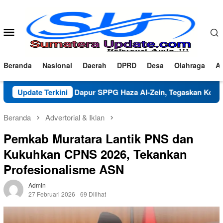
Loncat
ke
konten
Menu
Mobile
Beranda
Nasional
Daerah
DPRD
Desa
Olahraga
Ad
rifikasi Dapur SPPG Haza Al-Zein, Tegaskan Komitmen Jaga Mu
Update Terkini
Beranda
Advertorial & Iklan
Pemkab Muratara Lantik PNS dan
Kukuhkan CPNS 2026, Tekankan
Profesionalisme ASN
Admin
27 Februari 2026
69 Dilihat