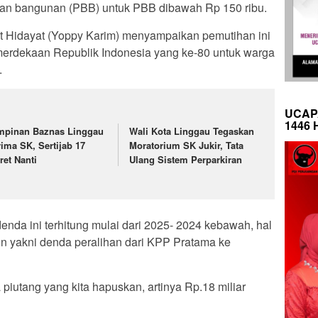
an bangunan (PBB) untuk PBB dibawah Rp 150 ribu.
t Hidayat (Yoppy Karim) menyampaikan pemutihan ini
merdekaan Republik Indonesia yang ke-80 untuk warga
.
UCAP
1446 
mpinan Baznas Linggau
Wali Kota Linggau Tegaskan
rima SK, Sertijab 17
Moratorium SK Jukir, Tata
ret Nanti
Ulang Sistem Perparkiran
a ini terhitung mulai dari 2025- 2024 kebawah, hal
in yakni denda peralihan dari KPP Pratama ke
piutang yang kita hapuskan, artinya Rp.18 miliar