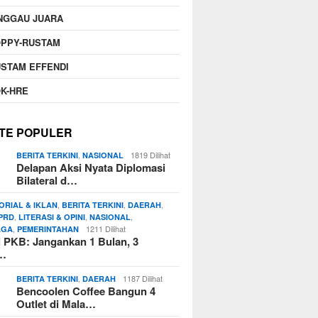
NGGAU JUARA
OPPY-RUSTAM
STAM EFFENDI
K-HRE
TE POPULER
,
1819 Dilihat
BERITA TERKINI
NASIONAL
Delapan Aksi Nyata Diplomasi
Bilateral d…
,
,
,
ORIAL & IKLAN
BERITA TERKINI
DAERAH
,
,
,
PRD
LITERASI & OPINI
NASIONAL
,
1211 Dilihat
AGA
PEMERINTAHAN
si PKB: Jangankan 1 Bulan, 3
n…
,
1187 Dilihat
BERITA TERKINI
DAERAH
Bencoolen Coffee Bangun 4
Outlet di Mala…