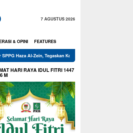
7 AGUSTUS 2026
ERASI & OPINI
FEATURES
Zein, Tegaskan Komitmen Jaga Mutu Makanan
Warga RT 0
AT HARI RAYA IDUL FITRI 1447
26 M