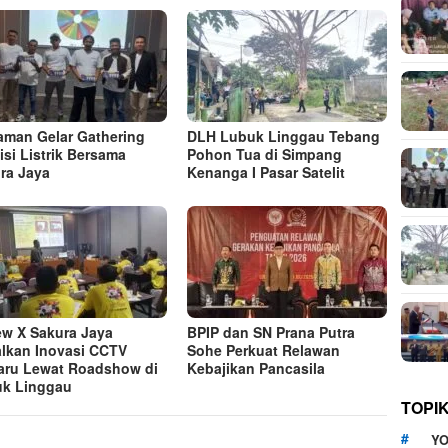
man Gelar Gathering
DLH Lubuk Linggau Tebang
isi Listrik Bersama
Pohon Tua di Simpang
ra Jaya
Kenanga I Pasar Satelit
ew X Sakura Jaya
BPIP dan SN Prana Putra
lkan Inovasi CCTV
Sohe Perkuat Relawan
aru Lewat Roadshow di
Kebajikan Pancasila
k Linggau
TOPI
YO