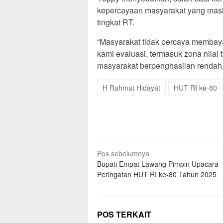
kepercayaan masyarakat yang masih
tingkat RT.
“Masyarakat tidak percaya membaya
kami evaluasi, termasuk zona nilai
masyarakat berpenghasilan rendah,
H Rahmat Hidayat
HUT RI ke-80
Navigasi
Pos sebelumnya
Bupati Empat Lawang Pimpin Upacara
pos
Peringatan HUT RI ke-80 Tahun 2025
POS TERKAIT