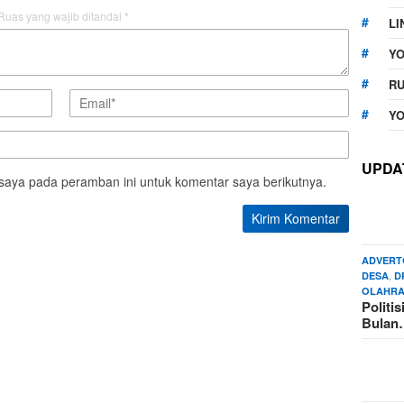
Ruas yang wajib ditandai
*
LI
Y
RU
YO
UPDA
saya pada peramban ini untuk komentar saya berikutnya.
ADVERT
,
DESA
D
OLAHR
Politi
Bula