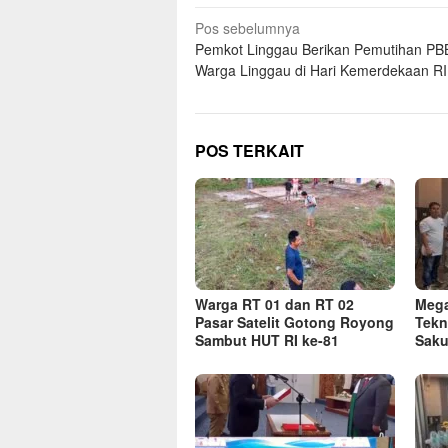
Navigasi
Pos sebelumnya
Pemkot Linggau Berikan Pemutihan PB
pos
Warga Linggau di Hari Kemerdekaan RI
POS TERKAIT
Warga RT 01 dan RT 02
Mega
Pasar Satelit Gotong Royong
Tekn
Sambut HUT RI ke-81
Saku