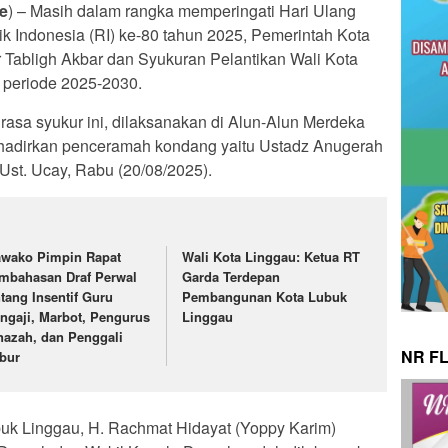
e
) – Masih dalam rangka memperingati Hari Ulang
 Indonesia (RI) ke-80 tahun 2025, Pemerintah Kota
Tabligh Akbar dan Syukuran Pelantikan Wali Kota
 periode 2025-2030.
rasa syukur ini, dilaksanakan di Alun-Alun Merdeka
hadirkan penceramah kondang yaitu Ustadz Anugerah
Ust. Ucay, Rabu (20/08/2025).
wako Pimpin Rapat
Wali Kota Linggau: Ketua RT
mbahasan Draf Perwal
Garda Terdepan
ntang Insentif Guru
Pembangunan Kota Lubuk
ngaji, Marbot, Pengurus
Linggau
nazah, dan Penggali
NR F
bur
uk Linggau, H. Rachmat Hidayat (Yoppy Karim)