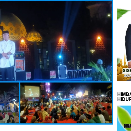
HIMB
HIDU