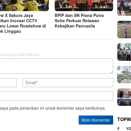
ew X Sakura Jaya
BPIP dan SN Prana Putra
lkan Inovasi CCTV
Sohe Perkuat Relawan
aru Lewat Roadshow di
Kebajikan Pancasila
k Linggau
Ruas yang wajib ditandai
*
saya pada peramban ini untuk komentar saya berikutnya.
TOPI
YO