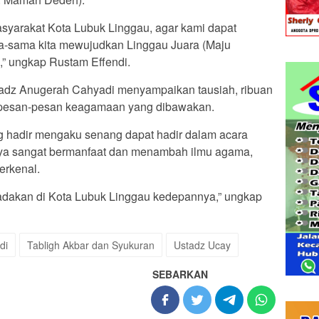
syarakat Kota Lubuk Linggau, agar kami dapat
-sama kita mewujudkan Linggau Juara (Maju
,” ungkap Rustam Effendi.
adz Anugerah Cahyadi menyampaikan tausiah, ribuan
m pesan-pesan keagamaan yang dibawakan.
ng hadir mengaku senang dapat hadir dalam acara
utnya sangat bermanfaat dan menambah ilmu agama,
erkenal.
diadakan di Kota Lubuk Linggau kedepannya,” ungkap
di
Tabligh Akbar dan Syukuran
Ustadz Ucay
SEBARKAN