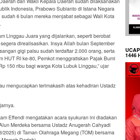
Daerah dan Wakil Kepala Daerah sudah dilaksanakan
ublik Indonesia, Prabowo Subianto di Istana Negara
a, sudah 6 bulan mereka menjabat sebagai Wali Kota
.
m Linggau Juara yang dijalankan, seperti berobat
 segera direalisasikan. Insya Allah bulan September
UCAP
angan gigi palsu sudah terdaftar 2.000 orang, serta
1446 
m HUT RI ke-80, Pemkot menggratiskan Pajak Bumi
 150 ribu bagi warga Kota Lubuk Linggau,” ujar
ggau mengucapkan terimakasih atas kehadiran Ustadz
arnya.
tam Effendi mengatakan acara syukuran ini diadakan
un-Alun Merdeka bersama Ustadz Anugerah Cahyadi
/08/2025) di Taman Olahraga Megang (TOM) bersama
z. Mamah Dedeh).