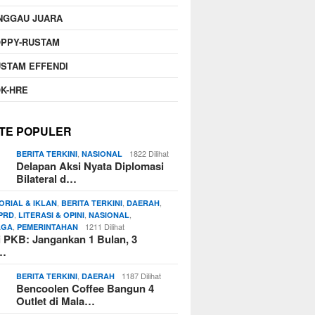
NGGAU JUARA
OPPY-RUSTAM
STAM EFFENDI
K-HRE
TE POPULER
,
1822 Dilihat
BERITA TERKINI
NASIONAL
Delapan Aksi Nyata Diplomasi
Bilateral d…
,
,
,
ORIAL & IKLAN
BERITA TERKINI
DAERAH
,
,
,
PRD
LITERASI & OPINI
NASIONAL
,
1211 Dilihat
AGA
PEMERINTAHAN
si PKB: Jangankan 1 Bulan, 3
n…
,
1187 Dilihat
BERITA TERKINI
DAERAH
Bencoolen Coffee Bangun 4
Outlet di Mala…