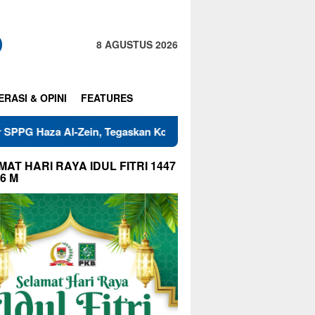
8 AGUSTUS 2026
ERASI & OPINI
FEATURES
Zein, Tegaskan Komitmen Jaga Mutu Makanan
Warga RT 0
AT HARI RAYA IDUL FITRI 1447
26 M