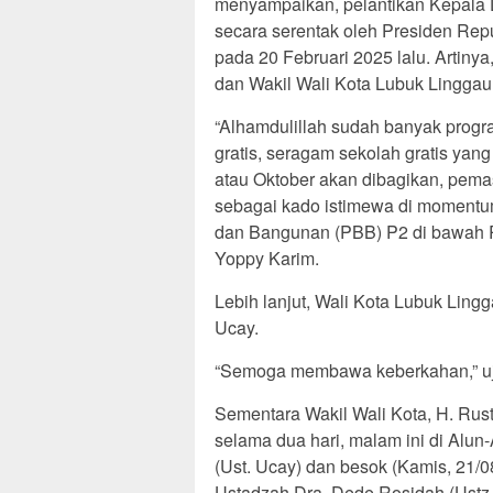
menyampaikan, pelantikan Kepala 
secara serentak oleh Presiden Rep
pada 20 Februari 2025 lalu. Artiny
dan Wakil Wali Kota Lubuk Linggau
“Alhamdulillah sudah banyak progra
gratis, seragam sekolah gratis yang
atau Oktober akan dibagikan, pemas
sebagai kado istimewa di momentu
dan Bangunan (PBB) P2 di bawah Rp
Yoppy Karim.
Lebih lanjut, Wali Kota Lubuk Lin
Ucay.
“Semoga membawa keberkahan,” uj
Sementara Wakil Wali Kota, H. Rus
selama dua hari, malam ini di Al
(Ust. Ucay) dan besok (Kamis, 21
Ustadzah Dra. Dede Rosidah (Ust