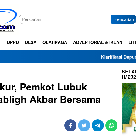
Pencarian
DPRD
DESA
OLAHRAGA
ADVERTORIAL & IKLAN
LIT
Klarifikasi Dapur SPPG Haza Al-
SELAM
H/ 20
kur, Pemkot Lubuk
abligh Akbar Bersama