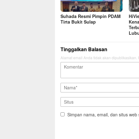
Suhada Resmi Pimpin PDAM
HiVi
Tirta Bukit Sulap
Kena
Terb
Lubu
Tinggalkan Balasan
Alamat email Anda tidak akan dipublikasikan.
Simpan nama, email, dan situs web 