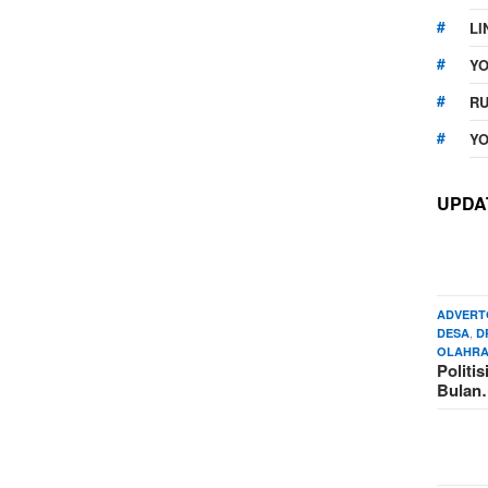
LI
Y
RU
YO
UPDA
ADVERT
,
DESA
D
OLAHR
Politi
Bula