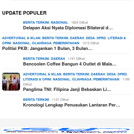
UPDATE POPULER
,
1824 Dilihat
BERITA TERKINI
NASIONAL
Delapan Aksi Nyata Diplomasi Bilateral d…
,
,
,
,
,
ADVERTORIAL & IKLAN
BERITA TERKINI
DAERAH
DESA
DPRD
LITERASI &
,
,
,
1215 Dilihat
OPINI
NASIONAL
OLAHRAGA
PEMERINTAHAN
Politisi PKB: Jangankan 1 Bulan, 3 Bulan…
,
1191 Dilihat
BERITA TERKINI
DAERAH
Bencoolen Coffee Bangun 4 Outlet di Mala…
,
,
,
,
,
ADVERTORIAL & IKLAN
BERITA TERKINI
DAERAH
DESA
DPRD
,
,
,
1189
LITERASI & OPINI
NASIONAL
OLAHRAGA
PEMERINTAHAN
Dilihat
Panglima TNI: Filipina Janji Bebaskan Li…
1131 Dilihat
BERITA TERKINI
Kronologi Lengkap Penusukan Lantaran Per…