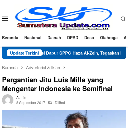
Loncat
ke
konten
Menu
Mobile
Beranda
Nasional
Daerah
DPRD
Desa
Olahraga
Ad
larifikasi Dapur SPPG Haza Al-Zein, Tegaskan Komitmen Jaga
Update Terkini
Beranda
Advertorial & Iklan
Pergantian Jitu Luis Milla yang
Mengantar Indonesia ke Semifinal
Admin
8 September 2017
531 Dilihat