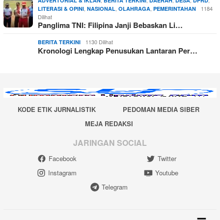
,
,
,
,
,
ADVERTORIAL & IKLAN
BERITA TERKINI
DAERAH
DESA
DPRD
,
,
,
1184
LITERASI & OPINI
NASIONAL
OLAHRAGA
PEMERINTAHAN
Dilihat
Panglima TNI: Filipina Janji Bebaskan Li…
1130 Dilihat
BERITA TERKINI
Kronologi Lengkap Penusukan Lantaran Per…
KODE ETIK JURNALISTIK
PEDOMAN MEDIA SIBER
MEJA REDAKSI
JARINGAN SOCIAL
Facebook
Twitter
Instagram
Youtube
Telegram