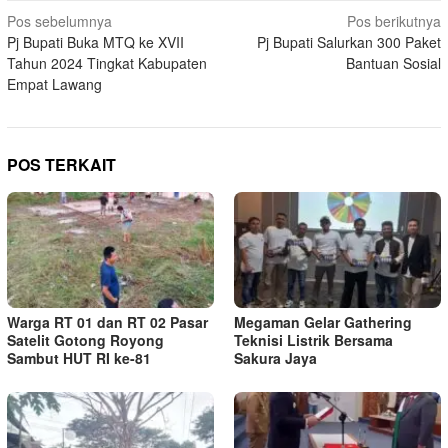
Navigasi
Pos sebelumnya
Pos berikutnya
Pj Bupati Buka MTQ ke XVII
Pj Bupati Salurkan 300 Paket
pos
Tahun 2024 Tingkat Kabupaten
Bantuan Sosial
Empat Lawang
POS TERKAIT
Warga RT 01 dan RT 02 Pasar
Megaman Gelar Gathering
Satelit Gotong Royong
Teknisi Listrik Bersama
Sambut HUT RI ke-81
Sakura Jaya