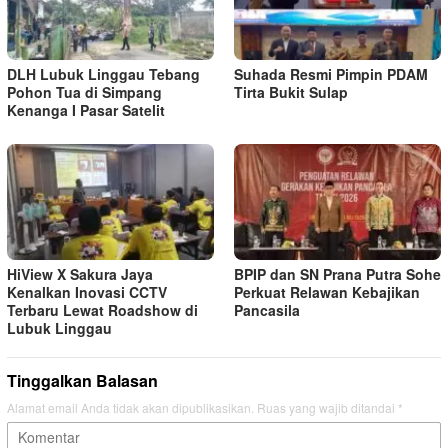
DLH Lubuk Linggau Tebang
Suhada Resmi Pimpin PDAM
Pohon Tua di Simpang
Tirta Bukit Sulap
Kenanga I Pasar Satelit
HiView X Sakura Jaya
BPIP dan SN Prana Putra Sohe
Kenalkan Inovasi CCTV
Perkuat Relawan Kebajikan
Terbaru Lewat Roadshow di
Pancasila
Lubuk Linggau
Tinggalkan Balasan
Alamat email Anda tidak akan dipublikasikan.
Ruas yang wajib ditandai
*