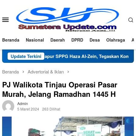
Loncat
ke
konten
Menu
Mobile
Beranda
Nasional
Daerah
DPRD
Desa
Olahraga
Ad
fikasi Dapur SPPG Haza Al-Zein, Tegaskan Komitmen Jaga Mutu
Update Terkini
Beranda
Advertorial & Iklan
PJ Walikota Tinjau Operasi Pasar
Murah, Jelang Ramadhan 1445 H
Admin
5 Maret 2024
263 Dilihat