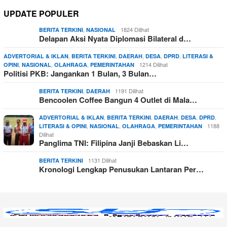
UPDATE POPULER
,
1824 Dilihat
BERITA TERKINI
NASIONAL
Delapan Aksi Nyata Diplomasi Bilateral d…
,
,
,
,
,
ADVERTORIAL & IKLAN
BERITA TERKINI
DAERAH
DESA
DPRD
LITERASI &
,
,
,
1214 Dilihat
OPINI
NASIONAL
OLAHRAGA
PEMERINTAHAN
Politisi PKB: Jangankan 1 Bulan, 3 Bulan…
,
1191 Dilihat
BERITA TERKINI
DAERAH
Bencoolen Coffee Bangun 4 Outlet di Mala…
,
,
,
,
,
ADVERTORIAL & IKLAN
BERITA TERKINI
DAERAH
DESA
DPRD
,
,
,
1188
LITERASI & OPINI
NASIONAL
OLAHRAGA
PEMERINTAHAN
Dilihat
Panglima TNI: Filipina Janji Bebaskan Li…
1131 Dilihat
BERITA TERKINI
Kronologi Lengkap Penusukan Lantaran Per…