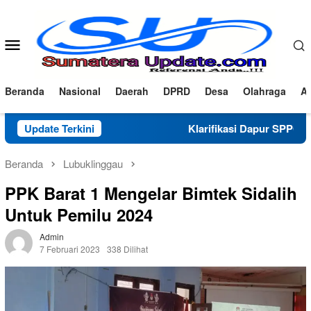
Loncat
ke
konten
Menu
Mobile
Beranda
Nasional
Daerah
DPRD
Desa
Olahraga
Ad
Update Terkini
Klarifikasi Dapur SPPG Haza Al-Zein, 
Beranda
Lubuklinggau
PPK Barat 1 Mengelar Bimtek Sidalih
Untuk Pemilu 2024
Admin
7 Februari 2023
338 Dilihat