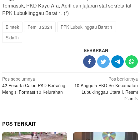
Termasuk, PKD Kayu Ara, April dan jajaran staf sekretariat
PPK Lubuklinggau Barat 1. (*)
Bimtek
Pemilu 2024
PPK Lubuklinggau Barat 1
Sidalih
SEBARKAN
Navigasi
Pos sebelumnya
Pos berikutnya
42 Peserta Calon PKD Bersaing,
10 Anggota PKD Se-Kecamatan
pos
Mengisi Formasi 10 Kelurahan
Lubuklinggau Utara I, Resmi
Dilantik
POS TERKAIT