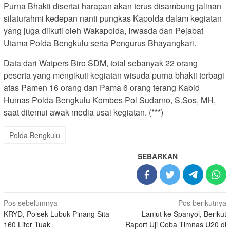
Purna Bhakti disertai harapan akan terus disambung jalinan
silaturahmi kedepan nanti pungkas Kapolda dalam kegiatan
yang juga diikuti oleh Wakapolda, Irwasda dan Pejabat
Utama Polda Bengkulu serta Pengurus Bhayangkari.
Data dari Watpers Biro SDM, total sebanyak 22 orang
peserta yang mengikuti kegiatan wisuda purna bhakti terbagi
atas Pamen 16 orang dan Pama 6 orang terang Kabid
Humas Polda Bengkulu Kombes Pol Sudarno, S.Sos, MH,
saat ditemui awak media usai kegiatan. (***)
Polda Bengkulu
SEBARKAN
Navigasi
Pos sebelumnya
Pos berikutnya
KRYD, Polsek Lubuk Pinang Sita
Lanjut ke Spanyol, Berikut
pos
160 Liter Tuak
Raport Uji Coba Timnas U20 di