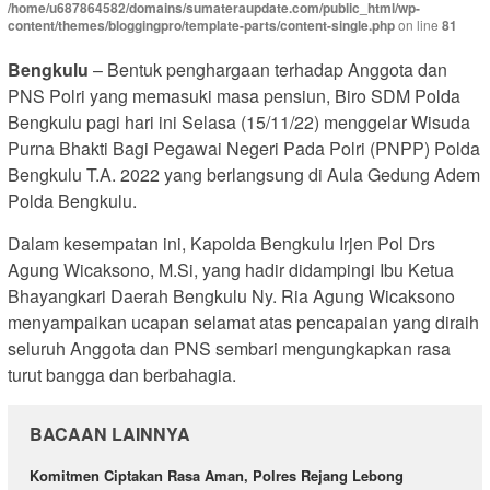
/home/u687864582/domains/sumateraupdate.com/public_html/wp-
content/themes/bloggingpro/template-parts/content-single.php
on line
81
Bengkulu
– Bentuk penghargaan terhadap Anggota dan
PNS Polri yang memasuki masa pensiun, Biro SDM Polda
Bengkulu pagi hari ini Selasa (15/11/22) menggelar Wisuda
Purna Bhakti Bagi Pegawai Negeri Pada Polri (PNPP) Polda
Bengkulu T.A. 2022 yang berlangsung di Aula Gedung Adem
Polda Bengkulu.
Dalam kesempatan ini, Kapolda Bengkulu Irjen Pol Drs
Agung Wicaksono, M.Si, yang hadir didampingi Ibu Ketua
Bhayangkari Daerah Bengkulu Ny. Ria Agung Wicaksono
menyampaikan ucapan selamat atas pencapaian yang diraih
seluruh Anggota dan PNS sembari mengungkapkan rasa
turut bangga dan berbahagia.
BACAAN LAINNYA
Komitmen Ciptakan Rasa Aman, Polres Rejang Lebong