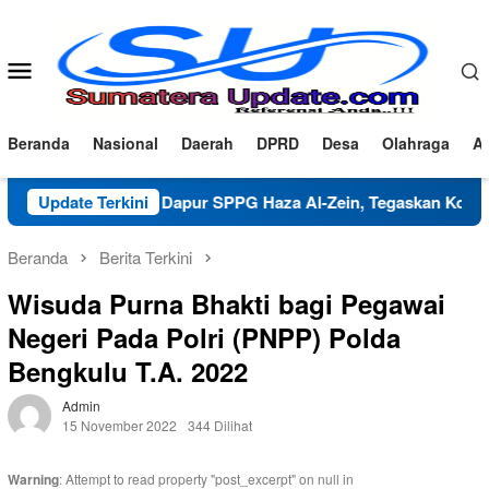
Loncat
ke
konten
Menu
Mobile
Beranda
Nasional
Daerah
DPRD
Desa
Olahraga
Ad
arifikasi Dapur SPPG Haza Al-Zein, Tegaskan Komitmen Jaga M
Update Terkini
Beranda
Berita Terkini
Wisuda Purna Bhakti bagi Pegawai
Negeri Pada Polri (PNPP) Polda
Bengkulu T.A. 2022
Admin
15 November 2022
344 Dilihat
Warning
: Attempt to read property "post_excerpt" on null in