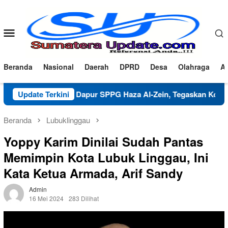
Loncat
ke
konten
Menu
Mobile
Beranda
Nasional
Daerah
DPRD
Desa
Olahraga
Ad
rifikasi Dapur SPPG Haza Al-Zein, Tegaskan Komitmen Jaga M
Update Terkini
Beranda
Lubuklinggau
Yoppy Karim Dinilai Sudah Pantas
Memimpin Kota Lubuk Linggau, Ini
Kata Ketua Armada, Arif Sandy
Admin
16 Mei 2024
283 Dilihat