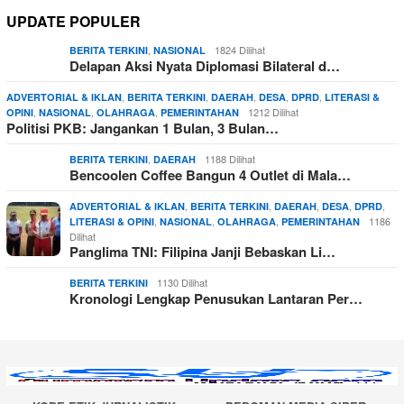
UPDATE POPULER
,
1824 Dilihat
BERITA TERKINI
NASIONAL
Delapan Aksi Nyata Diplomasi Bilateral d…
,
,
,
,
,
ADVERTORIAL & IKLAN
BERITA TERKINI
DAERAH
DESA
DPRD
LITERASI &
,
,
,
1212 Dilihat
OPINI
NASIONAL
OLAHRAGA
PEMERINTAHAN
Politisi PKB: Jangankan 1 Bulan, 3 Bulan…
,
1188 Dilihat
BERITA TERKINI
DAERAH
Bencoolen Coffee Bangun 4 Outlet di Mala…
,
,
,
,
,
ADVERTORIAL & IKLAN
BERITA TERKINI
DAERAH
DESA
DPRD
,
,
,
1186
LITERASI & OPINI
NASIONAL
OLAHRAGA
PEMERINTAHAN
Dilihat
Panglima TNI: Filipina Janji Bebaskan Li…
1130 Dilihat
BERITA TERKINI
Kronologi Lengkap Penusukan Lantaran Per…