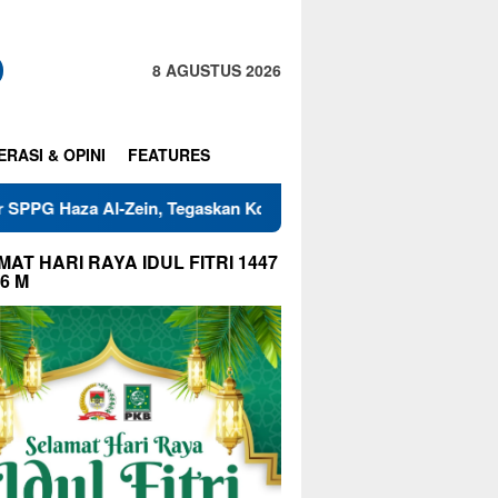
8 AGUSTUS 2026
ERASI & OPINI
FEATURES
-Zein, Tegaskan Komitmen Jaga Mutu Makanan
Warga RT 
AT HARI RAYA IDUL FITRI 1447
26 M