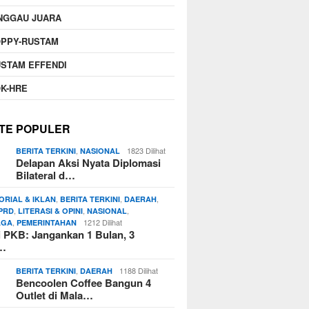
NGGAU JUARA
OPPY-RUSTAM
STAM EFFENDI
K-HRE
TE POPULER
,
1823 Dilihat
BERITA TERKINI
NASIONAL
Delapan Aksi Nyata Diplomasi
Bilateral d…
,
,
,
ORIAL & IKLAN
BERITA TERKINI
DAERAH
,
,
,
PRD
LITERASI & OPINI
NASIONAL
,
1212 Dilihat
AGA
PEMERINTAHAN
si PKB: Jangankan 1 Bulan, 3
n…
,
1188 Dilihat
BERITA TERKINI
DAERAH
Bencoolen Coffee Bangun 4
Outlet di Mala…