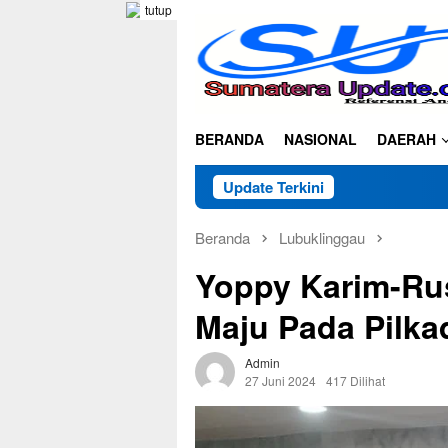
Loncat
tutup
ke
konten
BERANDA
NASIONAL
DAERAH
Update Terkini
Beranda
Lubuklinggau
Yoppy Karim-Ru
Maju Pada Pilka
Admin
27 Juni 2024
417 Dilihat