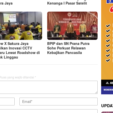
ra Jaya
Kenanga I Pasar Satelit
ew X Sakura Jaya
BPIP dan SN Prana Putra
lkan Inovasi CCTV
Sohe Perkuat Relawan
aru Lewat Roadshow di
Kebajikan Pancasila
k Linggau
Ruas yang wajib ditandai
*
UPDA