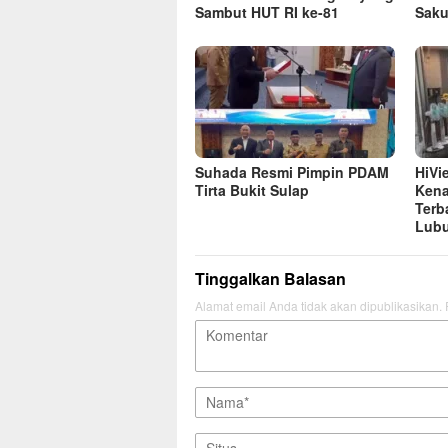
Sambut HUT RI ke-81
Saku
Suhada Resmi Pimpin PDAM
HiVi
Tirta Bukit Sulap
Kena
Terb
Lubu
Tinggalkan Balasan
Alamat email Anda tidak akan dipublikasikan.