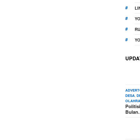
LI
Y
RU
YO
UPDA
ADVERT
,
DESA
D
OLAHR
Politi
Bula