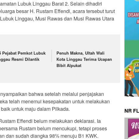
amatan Lubuk Linggau Barat 2. Selain dihadiri
uarga besar H. Rustam Effendi, acara tersebut turut
t Lubuk Linggau, Musi Rawas dan Musi Rawas Utara
5 Pejabat Pemkot Lubuk
Penuh Makna, Ultah Wali
nggau Resmi Dilantik
Kota Linggau Terima Ucapan
Bibit Alpukat
nyampaikan bahwa setelah melalui penjajakan
ereka telah menemui kesepakatan untuk melakukan
 baik untuk maju dalam Pilkada.
NR F
Rustam Effendi belum melakukan deklarasi. Ia
 bersama Rustam belum mencukupi, tetapi proses
jalan dan sudah diangka 98℅ menuju B1 KWK.