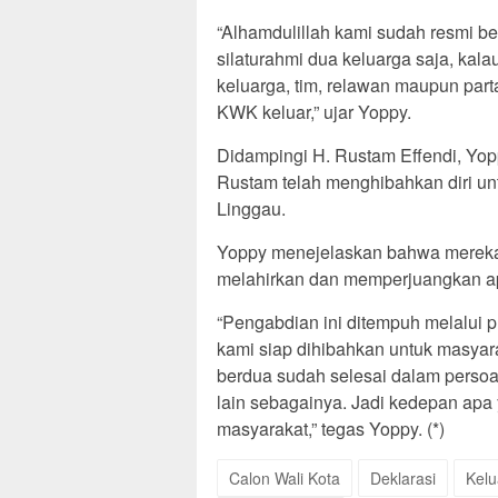
“Alhamdulillah kami sudah resmi ber
silaturahmi dua keluarga saja, kal
keluarga, tim, relawan maupun parta
KWK keluar,” ujar Yoppy.
Didampingi H. Rustam Effendi, Yo
Rustam telah menghibahkan diri u
Linggau.
Yoppy menejelaskan bahwa mereka t
melahirkan dan memperjuangkan a
“Pengabdian ini ditempuh melalui pro
kami siap dihibahkan untuk masyar
berdua sudah selesai dalam persoa
lain sebagainya. Jadi kedepan apa
masyarakat,” tegas Yoppy. (*)
Calon Wali Kota
Deklarasi
Kelu