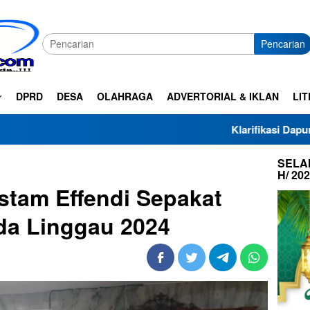
Pencarian
DPRD
DESA
OLAHRAGA
ADVERTORIAL & IKLAN
LIT
Klarifikasi Dapur SPPG Haza Al
SELAM
H/ 20
stam Effendi Sepakat
da Linggau 2024