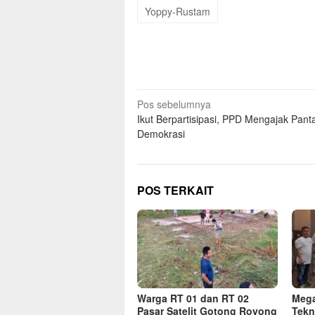
Yoppy-Rustam
Navigasi
Pos sebelumnya
Ikut Berpartisipasi, PPD Mengajak Pant
pos
Demokrasi
POS TERKAIT
Warga RT 01 dan RT 02
Mega
Pasar Satelit Gotong Royong
Tekn