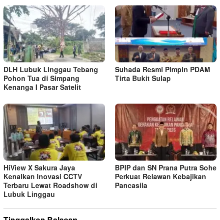
DLH Lubuk Linggau Tebang
Suhada Resmi Pimpin PDAM
Pohon Tua di Simpang
Tirta Bukit Sulap
Kenanga I Pasar Satelit
HiView X Sakura Jaya
BPIP dan SN Prana Putra Sohe
Kenalkan Inovasi CCTV
Perkuat Relawan Kebajikan
Terbaru Lewat Roadshow di
Pancasila
Lubuk Linggau
Tinggalkan Balasan