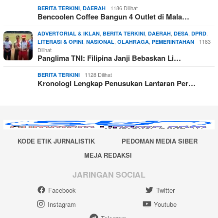
,
1186 Dilihat
BERITA TERKINI
DAERAH
Bencoolen Coffee Bangun 4 Outlet di Mala…
,
,
,
,
,
ADVERTORIAL & IKLAN
BERITA TERKINI
DAERAH
DESA
DPRD
,
,
,
1183
LITERASI & OPINI
NASIONAL
OLAHRAGA
PEMERINTAHAN
Dilihat
Panglima TNI: Filipina Janji Bebaskan Li…
1128 Dilihat
BERITA TERKINI
Kronologi Lengkap Penusukan Lantaran Per…
KODE ETIK JURNALISTIK
PEDOMAN MEDIA SIBER
MEJA REDAKSI
JARINGAN SOCIAL
Facebook
Twitter
Instagram
Youtube