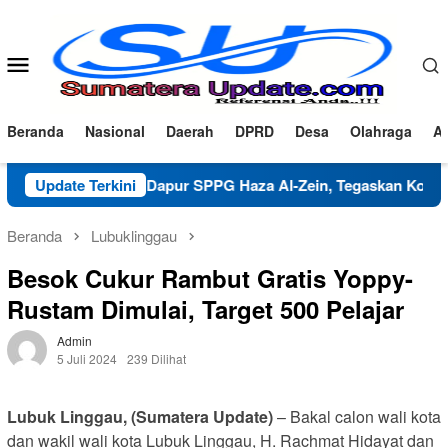
Loncat
ke
konten
Menu
Mobile
Beranda
Nasional
Daerah
DPRD
Desa
Olahraga
Ad
arifikasi Dapur SPPG Haza Al-Zein, Tegaskan Komitmen Jaga 
Update Terkini
Beranda
Lubuklinggau
Besok Cukur Rambut Gratis Yoppy-
Rustam Dimulai, Target 500 Pelajar
Admin
5 Juli 2024
239 Dilihat
Lubuk Linggau, (Sumatera Update)
– Bakal calon wali kota
dan wakil wali kota Lubuk Linggau, H. Rachmat Hidayat dan