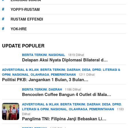
YOPPY-RUSTAM
RUSTAM EFFENDI
YOK-HRE
UPDATE POPULER
,
1819 Dilihat
BERITA TERKINI
NASIONAL
Delapan Aksi Nyata Diplomasi Bilateral d…
,
,
,
,
,
ADVERTORIAL & IKLAN
BERITA TERKINI
DAERAH
DESA
DPRD
LITERASI &
,
,
,
1211 Dilihat
OPINI
NASIONAL
OLAHRAGA
PEMERINTAHAN
Politisi PKB: Jangankan 1 Bulan, 3 Bulan…
,
1186 Dilihat
BERITA TERKINI
DAERAH
Bencoolen Coffee Bangun 4 Outlet di Mala…
,
,
,
,
,
ADVERTORIAL & IKLAN
BERITA TERKINI
DAERAH
DESA
DPRD
,
,
,
1183
LITERASI & OPINI
NASIONAL
OLAHRAGA
PEMERINTAHAN
Dilihat
Panglima TNI: Filipina Janji Bebaskan Li…