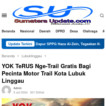
Loncat
ke
konten
Menu
Mobile
Beranda
Nasional
Daerah
DPRD
Desa
Olahraga
Ad
rifikasi Dapur SPPG Haza Al-Zein, Tegaskan Komitmen Jaga Mu
Update Terkini
Beranda
Lubuklinggau
YOK TeRUS Nge-Trail Gratis Bagi
Pecinta Motor Trail Kota Lubuk
Linggau
Admin
5 Juli 2024
301 Dilihat