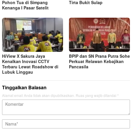
Pohon Tua di Simpang
Tirta Bukit Sulap
Kenanga I Pasar Satelit
HiView X Sakura Jaya
BPIP dan SN Prana Putra Sohe
Kenalkan Inovasi CCTV
Perkuat Relawan Kebajikan
Terbaru Lewat Roadshow di
Pancasila
Lubuk Linggau
Tinggalkan Balasan
Alamat email Anda tidak akan dipublikasikan.
Ruas yang wajib ditandai
*