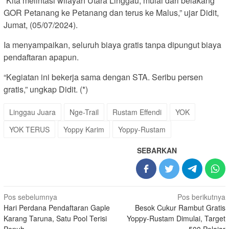
“Kita melintasi wilayah Utara Linggau, mulai dari belakang
GOR Petanang ke Petanang dan terus ke Malus,” ujar Didit,
Jumat, (05/07/2024).
Ia menyampaikan, seluruh biaya gratis tanpa dipungut biaya
pendaftaran apapun.
“Kegiatan ini bekerja sama dengan STA. Seribu persen
gratis,” ungkap Didit. (*)
Linggau Juara
Nge-Trail
Rustam Effendi
YOK
YOK TERUS
Yoppy Karim
Yoppy-Rustam
SEBARKAN
Navigasi
Pos sebelumnya
Pos berikutnya
Hari Perdana Pendaftaran Gaple
Besok Cukur Rambut Gratis
pos
Karang Taruna, Satu Pool Terisi
Yoppy-Rustam Dimulai, Target
Penuh
500 Pelajar