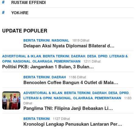
RUSTAM EFFENDI
YOK-HRE
UPDATE POPULER
,
1819 Dilihat
BERITA TERKINI
NASIONAL
Delapan Aksi Nyata Diplomasi Bilateral d…
,
,
,
,
,
ADVERTORIAL & IKLAN
BERITA TERKINI
DAERAH
DESA
DPRD
LITERASI &
,
,
,
1211 Dilihat
OPINI
NASIONAL
OLAHRAGA
PEMERINTAHAN
Politisi PKB: Jangankan 1 Bulan, 3 Bulan…
,
1186 Dilihat
BERITA TERKINI
DAERAH
Bencoolen Coffee Bangun 4 Outlet di Mala…
,
,
,
,
,
ADVERTORIAL & IKLAN
BERITA TERKINI
DAERAH
DESA
DPRD
,
,
,
1183
LITERASI & OPINI
NASIONAL
OLAHRAGA
PEMERINTAHAN
Dilihat
Panglima TNI: Filipina Janji Bebaskan Li…
1127 Dilihat
BERITA TERKINI
Kronologi Lengkap Penusukan Lantaran Per…