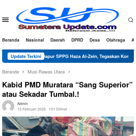
Loncat
ke
konten
Menu
Mobile
Beranda
Nasional
Daerah
DPRD
Desa
Olahraga
Ad
arifikasi Dapur SPPG Haza Al-Zein, Tegaskan Komitmen Jaga M
Update Terkini
Beranda
Musi Rawas Utara
Kabid PMD Muratara “Sang Superior”
atau Sekadar Tumbal.!
Admin
13 Februari 2026
101 Dilihat