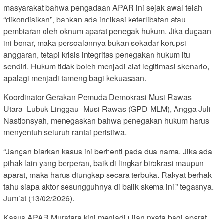
masyarakat bahwa pengadaan APAR ini sejak awal telah
“dikondisikan”, bahkan ada indikasi keterlibatan atau
pembiaran oleh oknum aparat penegak hukum. Jika dugaan
ini benar, maka persoalannya bukan sekadar korupsi
anggaran, tetapi krisis integritas penegakan hukum itu
sendiri. Hukum tidak boleh menjadi alat legitimasi skenario,
apalagi menjadi tameng bagi kekuasaan.
Koordinator Gerakan Pemuda Demokrasi Musi Rawas
Utara–Lubuk Linggau–Musi Rawas (GPD-MLM), Angga Juli
Nastionsyah, menegaskan bahwa penegakan hukum harus
menyentuh seluruh rantai peristiwa.
“Jangan biarkan kasus ini berhenti pada dua nama. Jika ada
pihak lain yang berperan, baik di lingkar birokrasi maupun
aparat, maka harus diungkap secara terbuka. Rakyat berhak
tahu siapa aktor sesungguhnya di balik skema ini,” tegasnya.
Jum’at (13/02/2026).
Kasus APAR Muratara kini menjadi ujian nyata bagi aparat