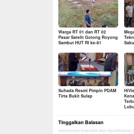
Warga RT 01 dan RT 02
Mega
Pasar Satelit Gotong Royong
Tekn
Sambut HUT RI ke-81
Saku
Suhada Resmi Pimpin PDAM
HiVi
Tirta Bukit Sulap
Kena
Terb
Lubu
Tinggalkan Balasan
Alamat email Anda tidak akan dipublikasikan.