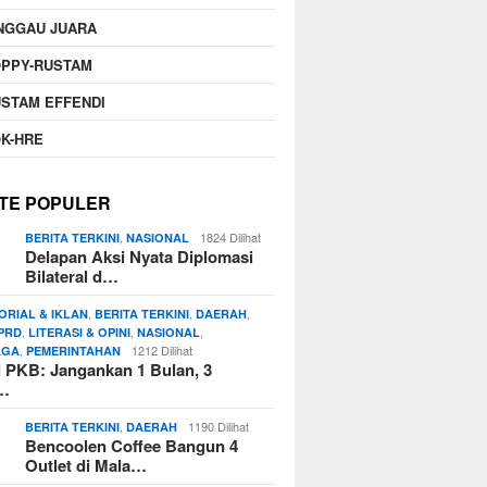
NGGAU JUARA
OPPY-RUSTAM
STAM EFFENDI
K-HRE
TE POPULER
,
1824 Dilihat
BERITA TERKINI
NASIONAL
Delapan Aksi Nyata Diplomasi
Bilateral d…
,
,
,
ORIAL & IKLAN
BERITA TERKINI
DAERAH
,
,
,
PRD
LITERASI & OPINI
NASIONAL
,
1212 Dilihat
AGA
PEMERINTAHAN
si PKB: Jangankan 1 Bulan, 3
n…
,
1190 Dilihat
BERITA TERKINI
DAERAH
Bencoolen Coffee Bangun 4
Outlet di Mala…