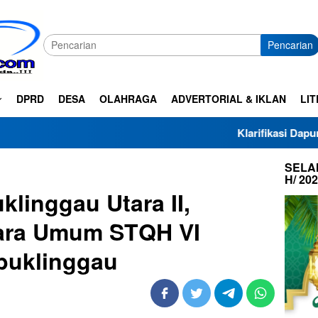
Pencarian
DPRD
DESA
OLAHRAGA
ADVERTORIAL & IKLAN
LIT
Klarifikasi Dapur SPPG Haza A
SELAM
H/ 20
linggau Utara II,
ara Umum STQH VI
buklinggau