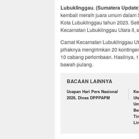
Lubuklinggau
,
(Sumatera Update
kembali meraih juara umum dalam Se
Kota Lubuklinggau tahun 2023. Setid
Kecamatan Lubuklinggau Utara II,
Camat Kecamatan Lubuklinggau Uta
pihaknya mengirimkan 20 kontingen y
10 cabang perlombaan. Hasilnya, 10 
bawah pulang.
BACAAN LAINNYA
Ucapan Hari Pers Nasional
Ke
2026, Dinas DPPPAPM
Ut
Um
Be
Ti
Li