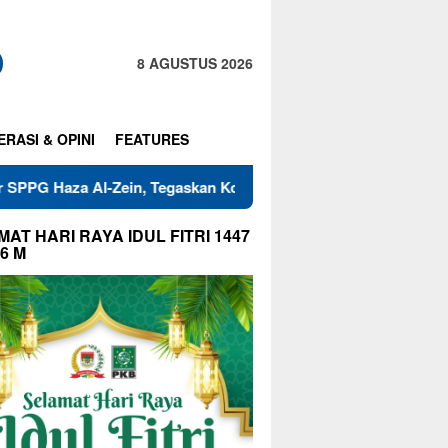
8 AGUSTUS 2026
ERASI & OPINI
FEATURES
l-Zein, Tegaskan Komitmen Jaga Mutu Makanan
Warga RT
AT HARI RAYA IDUL FITRI 1447
26 M