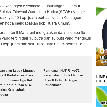
)
– Kontingen Kecamatan Lubuklinggau Utara II,
leksi Tilawatil Quran dan Hadist (STQH) VI tingkat
aknya, 10 tropi juara berhasil di raih Kontingen
 sehingga mendapatkan tropi Juara Umum.
ra II Kunti Maharani mengatakan dalam lomba itu
ang terdiri dari 10 putra dan 10 putri yang mengikuti
tropi juara dan satu tropi juara umum berhasil di
camatan Lubuk Linggau
Peringatan HUT RI ke-78,
ara II Pertahanan Juara
Kecamatan Lubuk Linggau
HIMB
um Pertama Tiga Kali
Utara II Gelar Berbagai
HIDU
rturut-turut Pada STQH
Perlombaan
ngkat Kota Lubuk
nggau