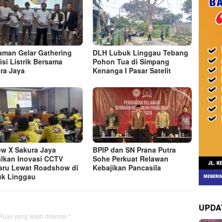
man Gelar Gathering
DLH Lubuk Linggau Tebang
isi Listrik Bersama
Pohon Tua di Simpang
ra Jaya
Kenanga I Pasar Satelit
ew X Sakura Jaya
BPIP dan SN Prana Putra
lkan Inovasi CCTV
Sohe Perkuat Relawan
aru Lewat Roadshow di
Kebajikan Pancasila
k Linggau
UPDA
Ruas yang wajib ditandai
*