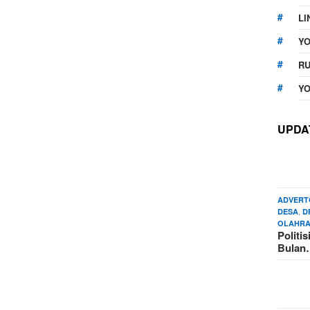
LI
Y
RU
YO
UPDA
ADVERT
,
DESA
D
OLAHR
Politi
Bula