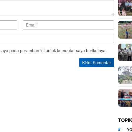
saya pada peramban ini untuk komentar saya berikutnya.
TOPI
YO