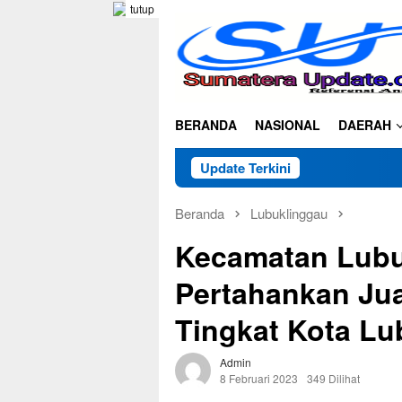
Loncat
tutup
ke
konten
BERANDA
NASIONAL
DAERAH
Update Terkini
Beranda
Lubuklinggau
Kecamatan Lubuk
Pertahankan Ju
Tingkat Kota Lu
Admin
8 Februari 2023
349 Dilihat