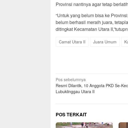
Provinsi nantinya agar tetap berlat
“Untuk yang belum bisa ke Provins
belum berhasil meraih juara, tetap
ditingkat Kecamatan Utara II,”tutup
Camat Utara II
Juara Umum
K
Navigasi
Pos sebelumnya
Resmi Dilantik, 10 Anggota PKD Se-Ke
pos
Lubuklinggau Utara II
POS TERKAIT