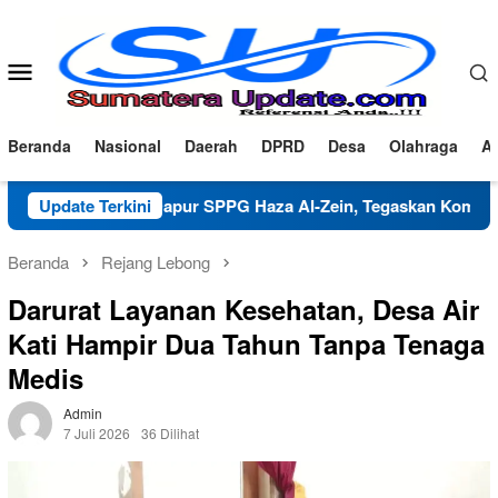
Loncat
ke
konten
Menu
Mobile
Beranda
Nasional
Daerah
DPRD
Desa
Olahraga
Ad
ifikasi Dapur SPPG Haza Al-Zein, Tegaskan Komitmen Jaga Mut
Update Terkini
Beranda
Rejang Lebong
Darurat Layanan Kesehatan, Desa Air
Kati Hampir Dua Tahun Tanpa Tenaga
Medis
Admin
7 Juli 2026
36 Dilihat