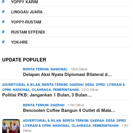
YOPPY KARIM
LINGGAU JUARA
YOPPY-RUSTAM
RUSTAM EFFENDI
YOK-HRE
UPDATE POPULER
,
1824 Dilihat
BERITA TERKINI
NASIONAL
Delapan Aksi Nyata Diplomasi Bilateral d…
,
,
,
,
,
ADVERTORIAL & IKLAN
BERITA TERKINI
DAERAH
DESA
DPRD
LITERASI &
,
,
,
1212 Dilihat
OPINI
NASIONAL
OLAHRAGA
PEMERINTAHAN
Politisi PKB: Jangankan 1 Bulan, 3 Bulan…
,
1190 Dilihat
BERITA TERKINI
DAERAH
Bencoolen Coffee Bangun 4 Outlet di Mala…
,
,
,
,
,
ADVERTORIAL & IKLAN
BERITA TERKINI
DAERAH
DESA
DPRD
,
,
,
1187
LITERASI & OPINI
NASIONAL
OLAHRAGA
PEMERINTAHAN
Dilihat