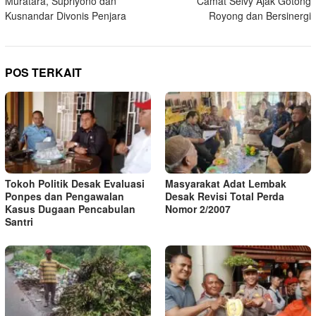
Muratara, Supriyono dan
Camat Selvy Ajak Gotong
Kusnandar Divonis Penjara
Royong dan Bersinergi
POS TERKAIT
Tokoh Politik Desak Evaluasi
Masyarakat Adat Lembak
Ponpes dan Pengawalan
Desak Revisi Total Perda
Kasus Dugaan Pencabulan
Nomor 2/2007
Santri