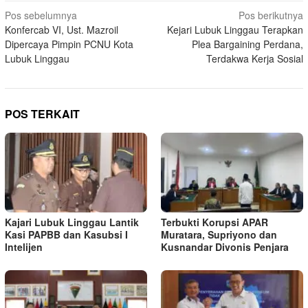
Navigasi
Pos sebelumnya
Pos berikutnya
Konfercab VI, Ust. Mazroil
Kejari Lubuk Linggau Terapkan
pos
Dipercaya Pimpin PCNU Kota
Plea Bargaining Perdana,
Lubuk Linggau
Terdakwa Kerja Sosial
POS TERKAIT
Kajari Lubuk Linggau Lantik
Terbukti Korupsi APAR
Kasi PAPBB dan Kasubsi I
Muratara, Supriyono dan
Intelijen
Kusnandar Divonis Penjara