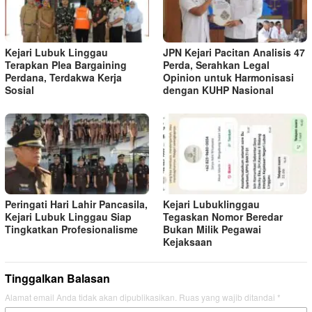
Kejari Lubuk Linggau
JPN Kejari Pacitan Analisis 47
Terapkan Plea Bargaining
Perda, Serahkan Legal
Perdana, Terdakwa Kerja
Opinion untuk Harmonisasi
Sosial
dengan KUHP Nasional
Peringati Hari Lahir Pancasila,
Kejari Lubuklinggau
Kejari Lubuk Linggau Siap
Tegaskan Nomor Beredar
Tingkatkan Profesionalisme
Bukan Milik Pegawai
Kejaksaan
Tinggalkan Balasan
Alamat email Anda tidak akan dipublikasikan.
Ruas yang wajib ditandai
*