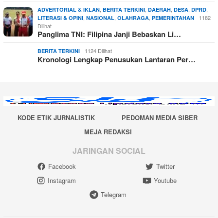
,
,
,
,
,
ADVERTORIAL & IKLAN
BERITA TERKINI
DAERAH
DESA
DPRD
,
,
,
1182
LITERASI & OPINI
NASIONAL
OLAHRAGA
PEMERINTAHAN
Dilihat
Panglima TNI: Filipina Janji Bebaskan Li…
1124 Dilihat
BERITA TERKINI
Kronologi Lengkap Penusukan Lantaran Per…
KODE ETIK JURNALISTIK
PEDOMAN MEDIA SIBER
MEJA REDAKSI
JARINGAN SOCIAL
Facebook
Twitter
Instagram
Youtube
Telegram