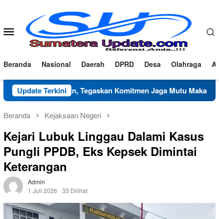
Loncat
ke
konten
Menu
Mobile
Beranda
Nasional
Daerah
DPRD
Desa
Olahraga
Ad
a Al-Zein, Tegaskan Komitmen Jaga Mutu Makanan
Update Terkini
Warga
Beranda
Kejaksaan Negeri
Kejari Lubuk Linggau Dalami Kasus
Pungli PPDB, Eks Kepsek Dimintai
Keterangan
Admin
1 Juli 2026
33 Dilihat